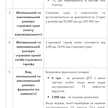
ТЗ, що перебувають в заставі або
лізингу.
3
Мінімальний та
Страхова сума є агрегатною та
максимальний
встановлюється за домовленістю Сторін
розміри
у розмірі від 50 000 грн до 250 000 грн.
страхової суми
(ліміту
відповідальності)
4
Мінімальний та
Страховий тариф може становити від
максимальний
3,4% до 18,6% від страхової суми.
розміри
страхової премії
та/або страхового
тарифу
5
Вид,
Безумовна франшиза складає:
мінімальний та
0 грн
– за ризиком ДТП з вини
максимальний
третьої особи, якщо вина водія
розміри
застрахованого ТЗ повністю
франшизи (за
відсутня;
наявності)
2 000 грн
– за іншими ризиками.
Якщо водієві, який перебував за кермом
застрахованого ТЗ, менше 23-х років,