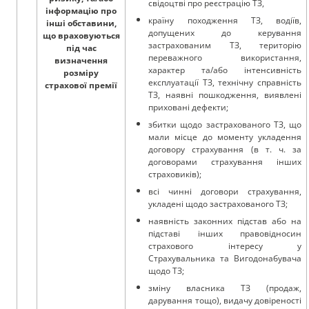
свідоцтві про реєстрацію ТЗ,
інформацію про
країну походження ТЗ, водіїв,
інші обставини,
допущених до керування
що враховуються
застрахованим ТЗ, територію
під час
переважного використання,
визначення
характер та/або інтенсивність
розміру
експлуатації ТЗ, технічну справність
страхової премії
ТЗ, наявні пошкодження, виявлені
приховані дефекти;
збитки щодо застрахованого ТЗ, що
мали місце до моменту укладення
договору страхування (в т. ч. за
договорами страхування інших
cтраховиків);
всі чинні договори страхування,
укладені щодо застрахованого ТЗ;
наявність законних підстав або на
підставі інших правовідносин
страхового інтересу у
Страхувальника та Вигодонабувача
щодо ТЗ;
зміну власника ТЗ (продаж,
дарування тощо), видачу довіреності