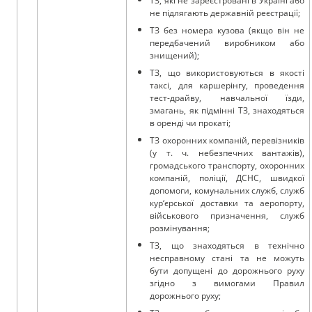
ТЗ, які не зареєстровані в Україні або
не підлягають державній реєстрації;
ТЗ без номера кузова (якщо він не
передбачений виробником або
знищений);
ТЗ, що використовуються в якості
таксі, для каршерінгу, проведення
тест-драйву, навчальної їзди,
змагань, як підмінні ТЗ, знаходяться
в оренді чи прокаті;
ТЗ охоронних компаній, перевізників
(у т. ч. небезпечних вантажів),
громадського транспорту, охоронних
компаній, поліції, ДСНС, швидкої
допомоги, комунальних служб, служб
кур‘єрської доставки та аеропорту,
військового призначення, служб
розмінування;
ТЗ, що знаходяться в технічно
несправному стані та не можуть
бути допущені до дорожнього руху
згідно з вимогами Правил
дорожнього руху;