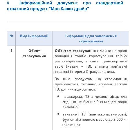
◊ Інформаційний документ про стандартний
страховий продукт "Моє Каско драйв"
№
Вид інформації
Інформація для заповнення
страховиком
1
Об’єкт
Об'єктом страхування
є майно на праві
страхування
володіння та/або користування та/або
розпорядження, а саме: транспортний
засіб (надалі – ТЗ), з яким пов'язані
страхові інтереси Страхувальника.
За цим продуктом на страхування
приймаються технічно справні легкові
ТЗ, до яких відносяться:
пасажирські ТЗ з числом місць для
сидіння не більше 9 (з місцем водія
включно);
вантажні ТЗ (вантажопасажирські,
фургони) з повною масою до 3 000 кг
(включно);