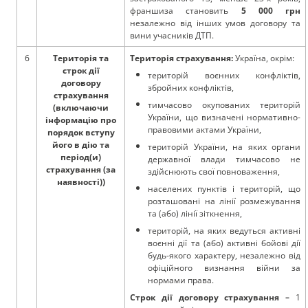
франшиза становить
5 000 грн
незалежно від інших умов договору та
вини учасників ДТП.
6
Територія та
Територія страхування:
Україна, окрім:
строк дії
територій воєнних конфліктів,
договору
збройних конфліктів,
страхування
тимчасово окупованих територій
(включаючи
України, що визначені нормативно-
інформацію про
правовими актами України,
порядок вступу
його в дію та
територій України, на яких органи
період(и)
державної влади тимчасово не
страхування (за
здійснюють свої повноваження,
наявності))
населених пунктів і територій, що
розташовані на лінії розмежування
та (або) лінії зіткнення,
територій, на яких ведуться активні
воєнні дії та (або) активні бойові дії
будь-якого характеру, незалежно від
офіційного визнання війни за
нормами права.
Строк дії договору страхування –
1