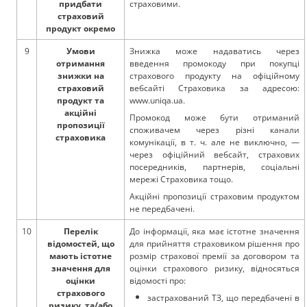
придбати
страховими.
страховий
продукт окремо
9
Умови
Знижка може надаватись через
отримання
введення промокоду при покупці
знижки на
страхового продукту на офіційному
страховий
вебсайті Страховика за адресою:
продукт та
www.uniqa.ua.
акційні
Промокод може бути отриманий
пропозиції
споживачем через різні канали
страховика
комунікації, в т. ч. але не виключно, —
через офіційний вебсайт, страхових
посередників, партнерів, соціальні
мережі Страховика тощо.
Акційні пропозиції страховим продуктом
не передбачені.
10
Перелік
До інформації, яка має істотне значення
відомостей, що
для прийняття страховиком рішення про
мають істотне
розмір страхової премії за договором та
значення для
оцінки страхового ризику, відносяться
оцінки
відомості про:
страхового
застрахований ТЗ, що передбачені в
ризику, та/або