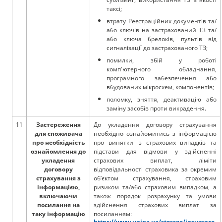
таксі;
втрату Реєстраційних документів та/
або ключів на застрахований ТЗ та/
або ключа брелоків, пультів від
сигналізації до застрахованого ТЗ;
помилки, збій у роботі
комп'ютерного обладнання,
програмного забезпечення або
вбудованих мікросхем, компонентів;
поломку, зняття, деактивацію або
заміну засобів проти викрадення.
11
Застереження
До укладення договору страхування
для споживача
необхідно ознайомитись з інформацією
про необхідність
про винятки із страхових випадків та
ознайомлення до
підстави для відмови у здійсненні
укладення
страхових виплат, ліміти
договору
відповідальності страховика за окремим
страхування з
об’єктом страхування, страховим
інформацією,
ризиком та/або страховим випадком, а
включаючи
також порядок розрахунку та умови
посилання на
здійснення страхових виплат за
таку інформацію
посиланням:
https://www.uniqa.ua/storage/insurance-