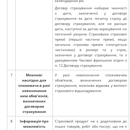
календарний рік.
Договір страхування набирає чинності
з дати, зазначеної у договорі
страхування як дата початку строку дії
договору страхування, але не раніше
дати, наступної за датою зарахування на
поточний рахунок Страховика страхової
премії (першої частини премії, якщо
загальна страхова премія сплачується
частинами) в розмірі та у строк,
зазначені у договорі страхування, та з
урахуванням Часової франшизи згідно з
п. 12 Договору страхування.
7
Можливі
У разі невиконання споживачем
наслідки для
обов’язків, визначених договором
споживача в разі
страхування, можлива відмова у виплаті
невиконання
страхового відшкодування.
ним обов’язків,
визначених
договором
страхування
8
Інформація про
Страховий продукт не є додатковим до
можливість
інших товарів, робіт або послуг, що не є