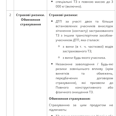
спеціальні ТЗ з повною масою до 3
000 кг (включно).
2
Страхові ризики.
Страхові ризики:
Обмеження
ДТП за участі двох та більше
страхування
встановлених учасників внаслідок
зіткнення (контакту) застрахованого
ТЗ з іншим транспортним засобом-
учасником ДТП, яка сталася:
з вини (в т. ч. часткової) водія
застрахованого ТЗ;
з вини будь-якого учасника.
Незаконне заволодіння / Будь-які
ризики зовнішнього впливу (крім
винятків та обмежень,
передбачених договором
страхування), які призвели до
Повного конструктивного або
фізичного знищення ТЗ.
Обмеження страхування:
Страхуванню за цим продуктом не
підлягають: