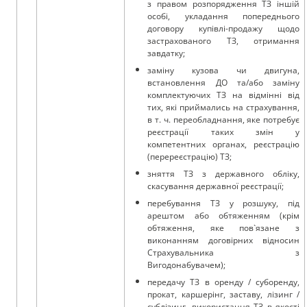
з правом розпорядження ТЗ іншій
особі, укладання попереднього
договору купівлі-продажу щодо
застрахованого ТЗ, отримання
завдатку;
заміну кузова чи двигуна,
встановлення ДО та/або заміну
комплектуючих ТЗ на відмінні від
тих, які приймались на страхування,
в т. ч. переобладнання, яке потребує
реєстрації таких змін у
компетентних органах, реєстрацію
(перереєстрацію) ТЗ;
зняття ТЗ з державного обліку,
скасування державної реєстрації;
перебування ТЗ у розшуку, під
арештом або обтяженням (крім
обтяження, яке пов`язане з
виконанням договірних відносин
Страхувальника з
Вигодонабувачем);
передачу ТЗ в оренду / суборенду,
прокат, каршерінг, заставу, лізинг /
сублізинг, використання ТЗ в якості