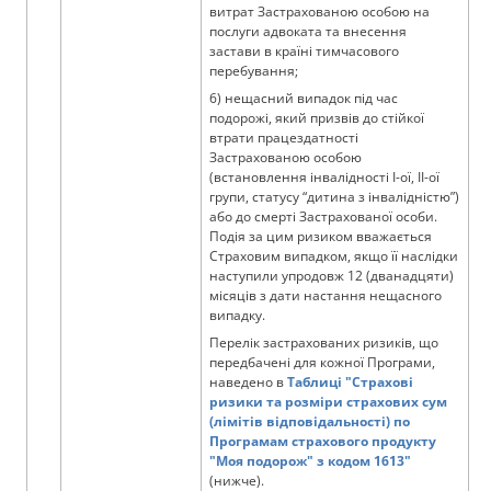
витрат Застрахованою особою на
послуги адвоката та внесення
застави в країні тимчасового
перебування;
6) нещасний випадок під час
подорожі, який призвів до стійкої
втрати працездатності
Застрахованою особою
(встановлення інвалідності І-ої, ІІ-ої
групи, статусу “дитина з інвалідністю”)
або до смерті Застрахованої особи.
Подія за цим ризиком вважається
Страховим випадком, якщо її наслідки
наступили упродовж 12 (дванадцяти)
місяців з дати настання нещасного
випадку.
Перелік застрахованих ризиків, що
передбачені для кожної Програми,
наведено в
Таблиці "Страхові
ризики та розміри страхових сум
(лімітів відповідальності) по
Програмам страхового продукту
"Моя подорож" з кодом 1613"
(нижче).