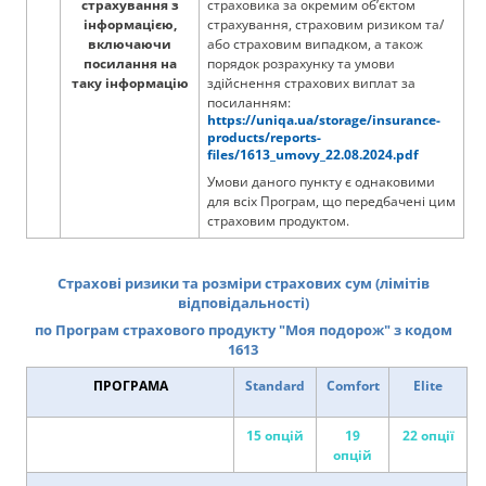
страхування з
страховика за окремим об’єктом
інформацією,
страхування, страховим ризиком та/
включаючи
або страховим випадком, а також
посилання на
порядок розрахунку та умови
таку інформацію
здійснення страхових виплат за
посиланням:
https://uniqa.ua/storage/insurance-
products/reports-
files/1613_umovy_22.08.2024.pdf
Умови даного пункту є однаковими
для всіх Програм, що передбачені цим
страховим продуктом.
Страхові ризики та розміри страхових сум (лімітів
відповідальності)
по Програм страхового продукту "Моя подорож" з кодом
1613
ПРОГРАМА
Standard
Comfort
Elite
15 опцій
19
22 опції
опцій