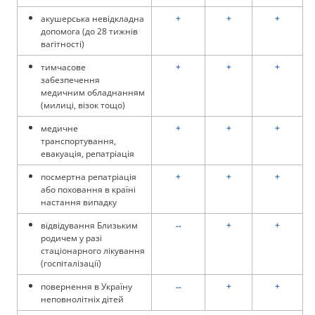
акушерська невідкладна
+
+
+
допомога (до 28 тижнів
вагітності)
тимчасове
+
+
+
забезпечення
медичним обладнанням
(милиці, візок тощо)
медичне
+
+
+
транспортування,
евакуація, репатріація
посмертна репатріація
+
+
+
або
поховання в країні
настання
випадку
відвідування Близьким
--
+
+
родичем у разі
стаціонарного лікування
(госпіталізації)
повернення в Україну
--
+
+
неповнолітніх дітей