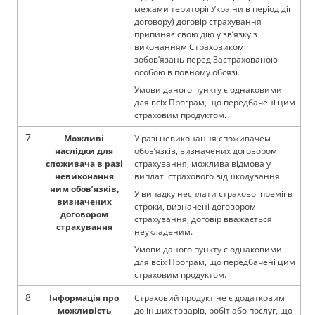
межами території України в період дії
договору) договір страхування
припиняє свою дію у зв’язку з
виконанням Страховиком
зобов’язань перед Застрахованою
особою в повному обсязі.
Умови даного пункту є однаковими
для всіх Програм, що передбачені цим
страховим продуктом.
7
Можливі
У
разі невиконання споживачем
наслідки для
обов’язків, визначених договором
споживача в разі
страхування, можлива відмова у
невиконання
виплаті страхового відшкодування.
ним обов’язків,
У випадку несплати страхової премії в
визначених
строки, визначені договором
договором
страхування, договір вважається
страхування
неукладеним.
Умови даного пункту є однаковими
для всіх Програм, що передбачені цим
страховим продуктом.
8
Інформація про
Страховий продукт не є додатковим
можливість
до інших товарів, робіт або послуг, що