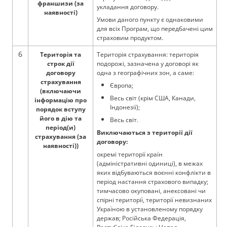
франшизи (за
укладання договору.
наявності)
Умови даного пункту є однаковими
для всіх Програм, що передбачені цим
страховим продуктом.
6
Територія та
Територія страхування: територія
строк дії
подорожі, зазначена у договорі як
договору
одна з географічних зон, а саме:
страхування
Європа;
(включаючи
Весь світ (крім США, Канади,
інформацію про
Індонезії);
порядок вступу
його в дію та
Весь світ.
період(и)
Виключаються з території дії
страхування (за
договору:
наявності))
окремі території країн
(адміністративні одиниці), в межах
яких відбуваються воєнні конфлікти в
період настання страхового випадку;
тимчасово окуповані, анексовані чи
спірні території, території невизнаних
Україною в установленому порядку
держав; Російська Федерація,