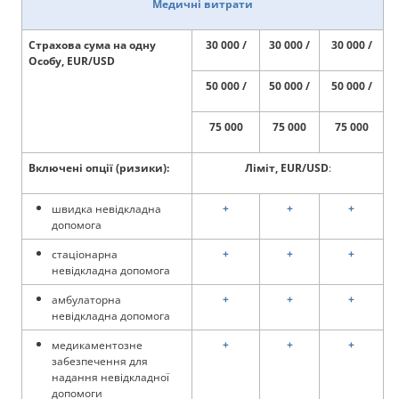
Медичні витрати
Страхова сума на одну
30 000 /
30 000 /
30 000 /
Особу, EUR/USD
50 000 /
50 000 /
50 000 /
75 000
75 000
75 000
Включені опції (ризики):
Ліміт, EUR/USD
:
швидка невідкладна
+
+
+
допомога
стаціонарна
+
+
+
невідкладна допомога
амбулаторна
+
+
+
невідкладна допомога
медикаментозне
+
+
+
забезпечення для
надання невідкладної
допомоги