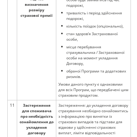
визначення
подорожі,
розміру
тривалість і період здійснення
страхової премії
подорожі,
кількість поїздок (опціонально),
стан здоров’я Застрахованої
особи,
місце перебування
страхувальника / Застрахованої
особи на момент укладання
Договору,
обраної Програми та додаткових
ризиків.
Умови даного пункту є однаковими
для всіх Програм, що передбачені цим
страховим продуктом.
11
Застереження
Застереження
: до укладення договору
для споживача
страхування необхідно ознайомитись
про необхідність
з інформацією про винятки із
ознайомлення до
страхових випадків та підстави для
укладення
відмови у здійсненні страхових
договору
виплат, ліміти відповідальності