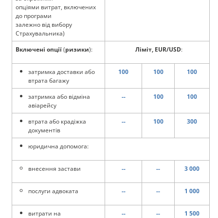
опціями витрат, включених
до програми
залежно від вибору
Страхувальника)
Включені опції
(
ризики
):
Ліміт, EUR/USD
:
затримка доставки або
100
100
100
втрата багажу
затримка або відміна
--
100
100
авіарейсу
втрата або крадіжка
--
100
300
документів
юридична допомога:
внесення застави
--
--
3 000
послуги адвоката
--
--
1 000
витрати на
--
--
1 500