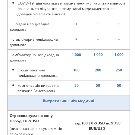
COVID-19 (діагностика за призначенням лікаря за наявності
показань та лікування, в тому числі медикаментозне з
доведеною ефективністю):
· швидка невідкладна
+
+
+
допомога
· стаціонарна невідкладна
+
+
+
допомога
· амбулаторна невідкладна
1 000
1 000
1 000
допомога
стоматологічна
100
200
250
невідкладна допомога
компенсація витрат на
50
50
50
зв’язок з Асистансом
Витрати інші, ніж медичні
Страхова сума на одну
Особу, EUR/USD
від 100 EUR/USD до 9 750
(визначається як сума лімітів
EUR/USD
за окремими