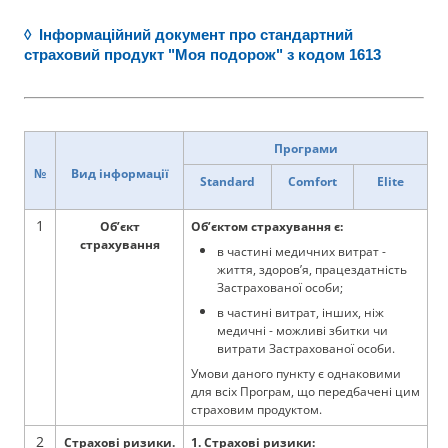
◊ Інформаційний документ про стандартний
страховий продукт "Моя подорож" з кодом 1613
Програми
№
Вид інформації
Standard
Comfort
Elite
1
Об’єкт
Об’єктом страхування є:
страхування
в частині медичних витрат -
життя, здоров’я, працездатність
Застрахованої особи;
в частині витрат, інших, ніж
медичні - можливі збитки чи
витрати Застрахованої особи.
Умови даного пункту є однаковими
для всіх Програм, що передбачені цим
страховим продуктом.
2
Страхові ризики.
1. Страхові ризики: