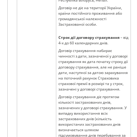
Республіка Білорусь; Непал.
Договір не діє на території України,
країни постійного проживання або
громадянської належності
Застрахованої особи.
Строк дії договору страхування
– від
4-х до 60 календарних днів.
Договір страхування набирає
чинності з дати, зазначеної у договорі
страхування як дата початку строку дії
договору страхування, але не раніше
дати, наступної за датою зарахування
на поточний рахунок Страховика
страхової премії в розмірі та у строк,
зазначені у договорі страхування.
Договір страхування діє протягом
кількості застрахованих днів,
зазначених у договорі страхування. У
випадку використання всіх
застрахованих днів (кількість
використаних застрахованих днів
визначається шляхом
підсумовування днів перебування за