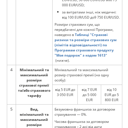
000 EUR/USD;
за витратами інші, ніж медичні:
від 100 EUR/USD до9 750 EUR/USD.
Розміри страхових сум, що
передбачені для кожної Програми,
наведено в
Таблиці "Страхові
ризики та розміри страхових сум
(лімітів відповідальності) по
Програмам страхового продукту
"Моя подорож" з кодом 1613"
(нижче).
4
Мінімальний та
Мінімальний та максимальний
максимальний
розмір страхової премії (на одну
розміри
особу):
страхової премії
від 5 EUR до
від 7 EUR
від 10
та/або страхового
3 050 EUR
до 5 000
EUR до 5
тарифу
EUR
800 EUR
5
Вид,
Безумовна франшиза за договором
мінімальний та
страхування — 0%.
максимальний
Часова франшиза за договором
розміри
страхування – 2 дні від дати