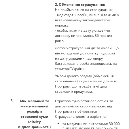
2. Обмеження страхування:
Не приймаються на страхування:
- недієздатні особи, визнані такими у
встановленому законодавством
порядку;
- особи, яким на дату укладення
договору виповнилось 86 повних
років.
Договір страхування діє за умови, що
він укладений до початку подорожі і
на дату укладення договору
Застрахована особа знаходилась на
території України.
Умови даного розділу (обмеження
страхування) є однаковими для всіх
Програм, що передбачені цим
страховим продуктом.
3
Мінімальний та
Страхова сума встановлюється за
максимальний
домовленістю сторін залежно від
розміри
Програми та обирається
страхової суми
Страхувальником із варіантів:
(ліміту
за медичними витратами: 30 000
відповідальності)
EUR/USD, 50 000 EUR/USD або 75