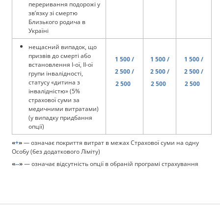
переривання подорожі у
зв’язку зі смертю
Близького родича в
Україні
нещасний випадок, що
призвів до смерті або
1 500 /
1 500 /
1 500 /
встановлення І-ої, ІІ-ої
2 500 /
2 500 /
2 500 /
групи інвалідності,
статусу «дитина з
2 500
2 500
2 500
інвалідністю» (5%
страхової суми за
медичними витратами)
(у випадку придбання
опції)
«
+
»
— означає покриття витрат в межах Страхової суми на одну
Особу (без додаткового Ліміту)
«
--
»
— означає відсутність опції в обраній програмі страхування