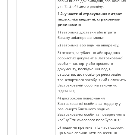
особи внаслідок випадків, зазначених
у п. 1), 2), 4) цього розділу.
1.2. у частині страхування витрат
інших, ніж медичні, страховими
ризиками є:
1) затримка доставки або втрата
багажу авіаперевізником;
2) затримка або відміна авіарейсу;
3) втрата, загублення або крадіжка
особистих документів Застрахованої
особи – паспорту або проїзного
документу, посвідчення водія,
свідоцтва, що посвідчує реєстрацію
транспортного засобу, який належить
Застрахованій особі на законних
підставах;
4) дострокове повернення
Застрахованої особи з-за кордону у
разі смерті Близького родича
Застрахованої особи та повернення в
країну її тимчасового перебування;
5) подання претензії під час подорожі,
що може спричинити понесення