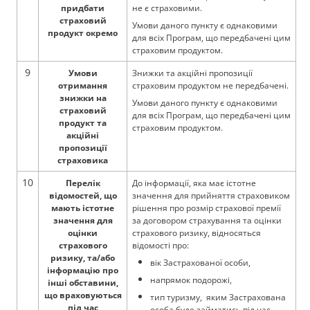
придбати
не є страховими.
страховий
Умови даного пункту є однаковими
продукт окремо
для всіх Програм, що передбачені цим
страховим продуктом.
9
Умови
Знижки та акційні пропозиції
отримання
страховим продуктом не передбачені.
знижки на
Умови даного пункту є однаковими
страховий
для всіх Програм, що передбачені цим
продукт та
страховим продуктом.
акційні
пропозиції
страховика
10
Перелік
До інформації, яка має істотне
відомостей, що
значення для прийняття страховиком
мають істотне
рішення про розмір страхової премії
значення для
за договором страхування та оцінки
оцінки
страхового ризику, відносяться
страхового
відомості про:
ризику, та/або
вік Застрахованої особи,
інформацію про
напрямок подорожі,
інші обставини,
що враховуються
тип туризму, яким Застрахована
під час
особа буде займатись під час