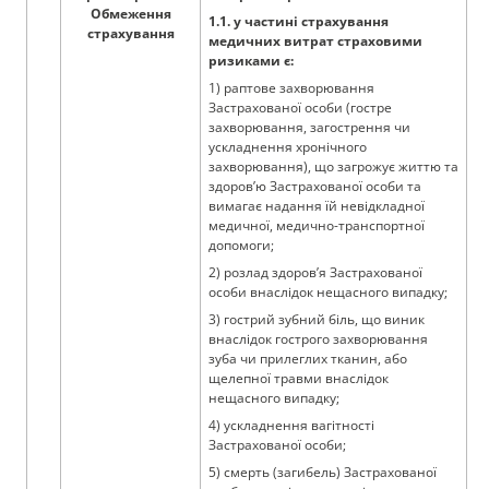
Обмеження
1.1. у частині страхування
страхування
медичних витрат страховими
ризиками є:
1) раптове захворювання
Застрахованої особи (гостре
захворювання, загострення чи
ускладнення хронічного
захворювання), що загрожує життю та
здоров’ю Застрахованої особи та
вимагає надання їй невідкладної
медичної, медично-транспортної
допомоги;
2) розлад здоров’я Застрахованої
особи внаслідок нещасного випадку;
3) гострий зубний біль, що виник
внаслідок гострого захворювання
зуба чи прилеглих тканин, або
щелепної травми внаслідок
нещасного випадку;
4) ускладнення вагітності
Застрахованої особи;
5) смерть (загибель) Застрахованої