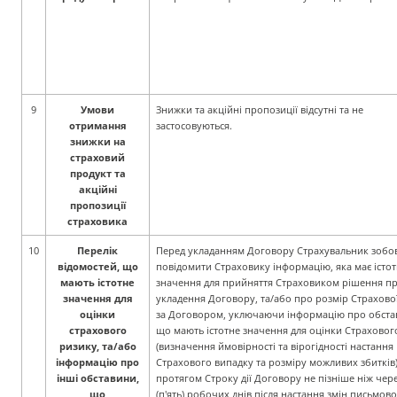
9
Умови
Знижки та акційні пропозиції відсутні та не
отримання
застосовуються.
знижки на
страховий
продукт та
акційні
пропозиції
страховика
10
Перелік
Перед укладанням Договору Страхувальник зобо
відомостей, що
повідомити Страховику інформацію, яка має істо
мають істотне
значення для прийняття Страховиком рішення п
значення для
укладення Договору, та/або про розмір Страхової
оцінки
за Договором, уключаючи інформацію про обста
страхового
що мають істотне значення для оцінки Страховог
ризику, та/або
(визначення ймовірності та вірогідності настання
інформацію про
Страхового випадку та
розміру можливих збитків)
інші обставини,
протягом Строку дії Договору не пізніше ніж чере
що
(п'ять) робочих
днів після настання змін письмово