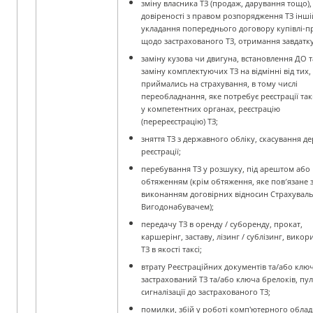
зміну власника ТЗ (продаж, дарування тощо),
довіреності з правом розпорядження ТЗ інші
укладання попереднього договору купівлі-
щодо застрахованого ТЗ, отримання завдатку
заміну кузова чи двигуна, встановлення ДО 
заміну комплектуючих ТЗ на відмінні від тих, 
приймались на страхування, в тому числі
переобладнання, яке потребує реєстрації так
у компетентних органах, реєстрацію
(перереєстрацію) ТЗ;
зняття ТЗ з державного обліку, скасування д
реєстрації;
перебування ТЗ у розшуку, під арештом або
обтяженням (крім обтяження, яке пов′язане 
виконанням договірних відносин Страхуваль
Вигодонабувачем);
передачу ТЗ в оренду / суборенду, прокат,
каршерінг, заставу, лізинг / сублізинг, вико
ТЗ в якості таксі;
втрату Реєстраційних документів та/або ключ
застрахований ТЗ та/або ключа брелоків, пуль
сигналізації до застрахованого ТЗ;
помилки, збій у роботі комп'ютерного обла