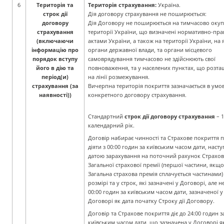
6
Територія та
Територія страхування:
Україна.
строк дії
Дія договору страхування не поширюється:
договору
Дія Договору не поширюється на тимчасово окуп
страхування
території України, що визначені нормативно-пр
(включаючи
актами України, а також на території України, на 
інформацію про
органи державної влади, та органи місцевого
порядок вступу
самоврядування тимчасово не здійснюють свої
його в дію та
повноваження, та у населених пунктах, що розта
період(и)
на лінії розмежування.
страхування (за
Вичерпна територія покриття зазначається в умо
наявності))
конкретного договору страхування.
Стандартний
строк дії договору страхування
– 1
календарний рік.
Договір набирає чинності та Страхове покриття 
діяти з 00:00 годин за київським часом дати, насту
датою зарахування на поточний рахунок Страхо
Загальної страхової премії (першої частини, якщо
Загальна страхова премія сплачується частинами)
розмірі та у строк, які зазначені у Договорі, але 
00:00 годин за київським часом дати, зазначеної у
Договорі як дата початку Строку дії Договору.
Договір та Страхове покриття діє до 24:00 годин з
київським часом дати, що зазначена у Договорі я