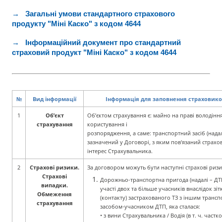
→ Загальні умови стандартного страхового
продукту "Міні Каско" з кодом 4644
→ Інформаційний документ про стандартний
страховий продукт "Міні Каско" з кодом 4644
№
Вид інформації
Інформація для заповнення страховик
1
Об’єкт
Об’єктом страхування є: майно на праві володіння
страхування
користування і
розпорядження, а саме: транспортний засіб (надалі
зазначений у Договорі, з яким пов'язаний
страхо
інтерес Страхувальника.
2
Страхові ризики.
За договором можуть бути наступні страхові ризи
Страхові
Дорожньо-транспортна пригода (надалі – ДТП
випадки.
участі двох та більше учасників внаслідок зі
Обмеження
(контакту) застрахованого ТЗ з іншим транс
страхування
засобом-учасником ДТП, яка сталася:
• з вини Страхувальника / Водія (в т. ч. частк