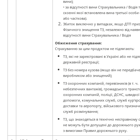
вини);
• за відсутності вини Страхувальника / Водія т
скоєнні якої встановлена вина
третьої особи
або часткова).
Збиток виключно у випадках, якщо ДТП приз
Фізичного знищення ТЗ, незалежно від
наявн
відсутності вини Страхувальника / Водія
Обжеження страхування:
Страхуванню за цим продуктом не підлягають:
ТЗ, які не зареєстровані в Україні або не під
державній реєстрації;
ТЗ без номера кузова (якщо він не передбач
виробником або знищений);
ТЗ охоронних компаній, перевізників (в т. ч.
небезпечних вантажів), громадського трансп
охоронних компаній, поліції, ДСНС, швидкої
допомоги, комунальних служб, служб кур‘єрс
доставки та аеропорту, військового признач
служб розмінування;
ТЗ, що знаходяться в технічно несправному с
не можуть бути допущені до дорожнього
рух
з вимогами Правил дорожнього руху.