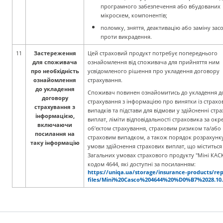
програмного забезпечення або вбудованих
мікросхем, компонентів;
поломку, зняття, деактивацію або заміну зас
проти викрадення.
11
Застереження
Цей страховий продукт потребує попереднього
для споживача
ознайомлення від споживача для прийняття ним
про необхідність
усвідомленого рішення про укладення договору
ознайомлення
страхування.
до укладення
Споживач повинен ознайомитись до укладення д
договору
страхування з інформацією про винятки із страхо
страхування з
випадків та підстави для відмови у здійсненні стр
інформацією,
виплат, ліміти відповідальності страховика за ок
включаючи
об’єктом страхування, страховим ризиком та/або
посилання на
страховим випадком, а також порядок розрахунку
таку інформацію
умови здійснення страхових виплат, що міститься
Загальних умовах страхового продукту "Міні КАС
кодом 4644, які доступні за посиланням:
https://uniqa.ua/storage/insurance-products/rep
files/Mini%20Casco%204644%20%D0%B7%2028.10.