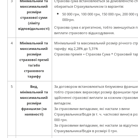
3
Мінімальний та
Страхова сума встановлюється за домовленістю ст
максимальний
обирається Страхувальником із варіантів:
розміри
50 000 грн, 100 000 грн, 150 000 грн, 200 000 г
страхової суми
000грн.
(ліміту
Страхова сума є агрегатною, тобто зменшується п
відповідальності)
виплати страхового
відшкодування.
4
Мінімальний та
Мінімальний та максимальний розмір річного ст
максимальний
тарифу: від 2,28% до 5,31%
розміри
Страхова премія = Страхова Сума * Страховий та
страхової премії
та/або
страхового
тарифу
5
Вид,
За договором встановлюється безумовна франши
мінімальний та
тобто страховик вираховує розмір франшизи при
максимальний
здійсненні страхової виплати за кожним страхов
розміри
випадком.
франшизи (за
За страховими випадками, які настали з вини
наявності)
Страхувальника/Водія (в т. ч. часткової вини) в ро
000 грн.
За страховими випадками, які настали за відсутно
Страхувальника/Водія в розмірі 0 грн.