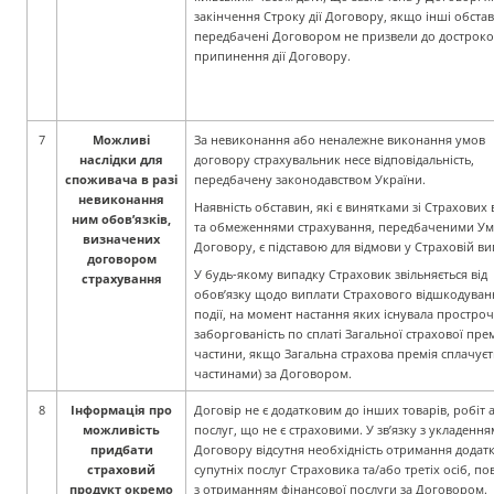
закінчення Строку дії Договору, якщо інші обста
передбачені Договором не призвели до дострок
припинення дії Договору.
7
Можливі
За невиконання або неналежне виконання умов
наслідки для
договору страхувальник несе відповідальність,
споживача в разі
передбачену законодавством України.
невиконання
Наявність обставин, які є винятками зі Страхових 
ним обов’язків,
та обмеженнями страхування, передбаченими У
визначених
Договору, є підставою для відмови у Страховій ви
договором
У будь-якому випадку Страховик звільняється від
страхування
обов’язку щодо виплати Страхового відшкодуван
події, на момент настання яких існувала простро
заборгованість по сплаті Загальної страхової премії
частини, якщо Загальна страхова премія сплачуєт
частинами) за Договором.
8
Інформація про
Договір не є додатковим до інших товарів, робіт 
можливість
послуг, що не є страховими. У зв’язку з укладення
придбати
Договору відсутня необхідність отримання додат
страховий
супутніх послуг Страховика та/або третіх осіб, по
продукт окремо
з отриманням фінансової послуги за Договором.