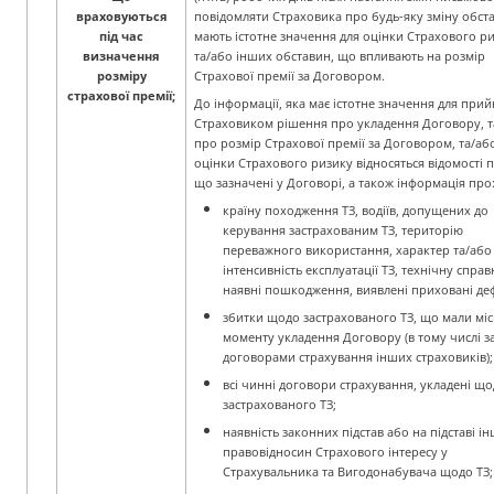
враховуються
повідомляти Страховика про будь-яку зміну обст
під час
мають
істотне значення для оцінки Страхового ри
визначення
та/або інших обставин, що впливають на розмір
розміру
Страхової премії за Договором.
страхової премії;
До інформації, яка має істотне значення для прий
Страховиком рішення про укладення
Договору, т
про розмір Страхової премії за Договором, та/аб
оцінки Страхового ризику
відносяться відомості п
що зазначені у Договорі, а також інформація про
країну походження ТЗ, водіїв, допущених до
керування застрахованим ТЗ, територію
переважного використання, характер та/або
інтенсивність експлуатації ТЗ, технічну справн
наявні пошкодження, виявлені приховані де
збитки щодо застрахованого ТЗ, що мали міс
моменту укладення Договору (в тому числі з
договорами страхування інших cтраховиків);
всі чинні договори страхування, укладені щ
застрахованого ТЗ;
наявність законних підстав або на підставі і
правовідносин Страхового інтересу у
Страхувальника та Вигодонабувача щодо ТЗ;