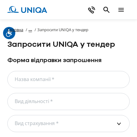
Головна
/
/
Запросити UNIQA у тендер
Запросити UNIQA у тендер
Форма відправки запрошення
Назва компанії
*
Вид діяльності
*
Вид страхування
*