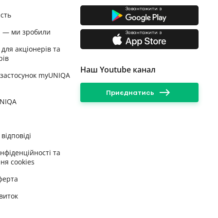
Завантажити з
ість
и — ми зробили
Завантажити з
 для акціонерів та
рів
Наш Youtube канал
 застосунок myUNIQA
Приєднатись
UNIQA
відповіді
онфіденційності та
ня cookies
ферта
виток
у