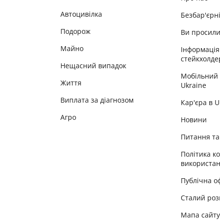
Автоцивілка
Безбар'єрн
Подорож
Ви просил
Майно
Інформація
стейкхолде
Нещасний випадок
Мобільний
Життя
Ukraine
Виплата за діагнозом
Кар'єра в 
Агро
Новини
Питання та 
Політика к
використан
Публічна о
Сталий роз
Мапа сайт