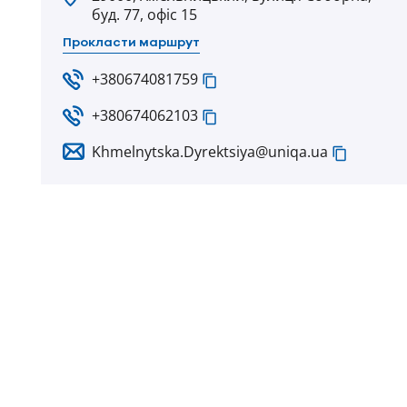
буд. 77, офіс 15
Прокласти маршрут
+380674081759
+380674062103
Khmelnytska.Dyrektsiya@uniqa.ua