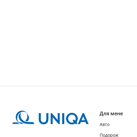
Для мене
Авто
Подорож