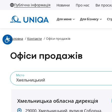
Публічна інформація
Новини
Про нас
Ви проси
Для мене
Для бізнесу
Ст
Головна
/
Контакти
/
Офіси продажів
Офіси продажів
Місто
Хмельницький
Хмельницька обласна дирекція
29000, Хмельницький, вулиця Соборна,