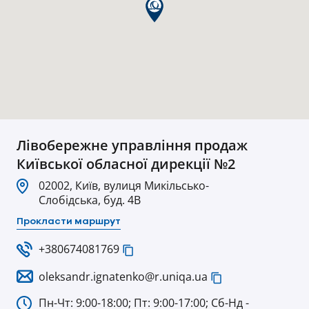
Лівобережне управління продаж
Київської обласної дирекції №2
02002, Київ, вулиця Микільсько-
Слобідська, буд. 4В
Прокласти маршрут
+380674081769
oleksandr.ignatenko@r.uniqa.ua
Пн-Чт: 9:00-18:00; Пт: 9:00-17:00; Сб-Нд -