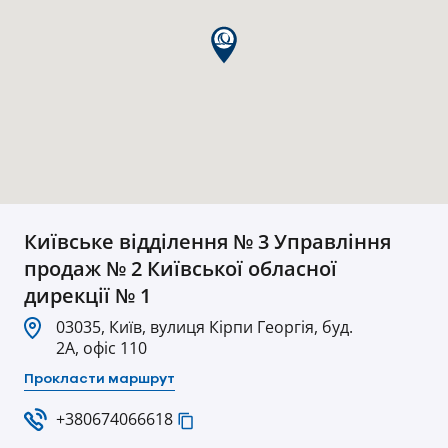
Київське вiддiлення № 3 Управлiння
продаж № 2 Київської обласної
дирекцiї № 1
03035, Київ, вулиця Кірпи Георгія, буд.
2А, офіс 110
Прокласти маршрут
+380674066618