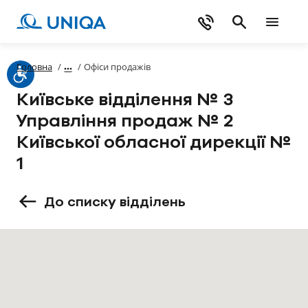
Головна
/
/
Офіси продажів
Київське вiддiлення № 3
Управлiння продаж № 2
Київської обласної дирекцiї №
1
До списку відділень