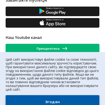
Завантажте myUNIQA
Завантажити з
Завантажити з
Наш Youtube канал
Приєднатись
Цей сайт використовує файли cookie та схожі технології,
щоб гарантувати максимальну зручність користувачам.
При використанні даного сайту, ви підтверджуєте свою
згоду на використання файлів cookie відповідно до цього
повідомленням, щодо даного типу файлів. Якщо ви не
згодні з тим, щоб ми використовували даний тип файлів,
то ви повинні відповідним чином встановити
налаштування вашого браузера або не використовувати
цей сайт.
UNIQA ©
2026
.
Всі права захищені
Згоден