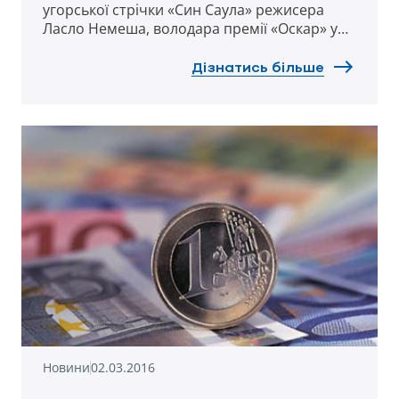
угорської стрічки «Син Саула» режисера
Ласло Немеша, володара премії «Оскар» у
категорії найкращий фільм іноземною
мовою.
Дізнатись більше
Новини
02.03.2016