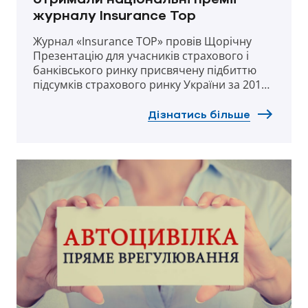
журналу Insurance Top
Журнал «Insurance TOP» провів Щорічну
Презентацію для учасників страхового і
банківського ринку присвячену підбиттю
підсумків страхового ринку України за 2015
рік та назвав страховиків-лідерів галузі по
ризикових видах страхування і страхування
Дізнатись більше
життя в 2015 році.