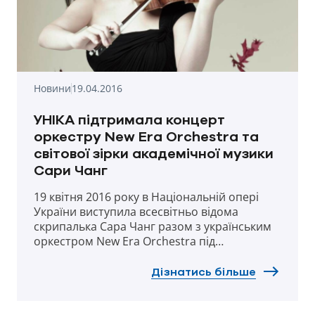
Новини
19.04.2016
УНІКА підтримала концерт
оркестру New Era Orchestra та
світової зірки академічної музики
Сари Чанг
19 квітня 2016 року в Національній опері
України виступила всесвітньо відома
скрипалька Сара Чанг разом з українським
оркестром New Era Orchestra під
керівництвом Тетяни Калініченко.
Дізнатись більше