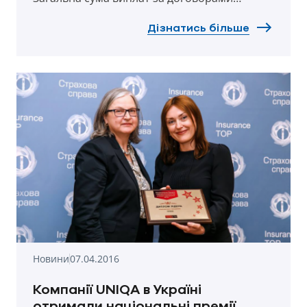
автострахування у березні скалала 30,4 млн.
грн.
Дізнатись більше
Новини
07.04.2016
Компанії UNIQA в Україні
отримали національні премії