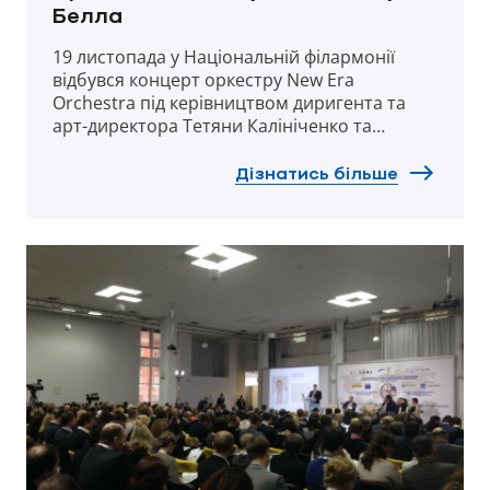
Белла
19 листопада у Національній філармонії
відбувся концерт оркестру New Era
Orchestra під керівництвом диригента та
арт-директора Тетяни Калініченко та
світової суперзірки класичної музики та
лауреата премії Grammy Джошуа Белла
Дізнатись більше
(скрипка, США).