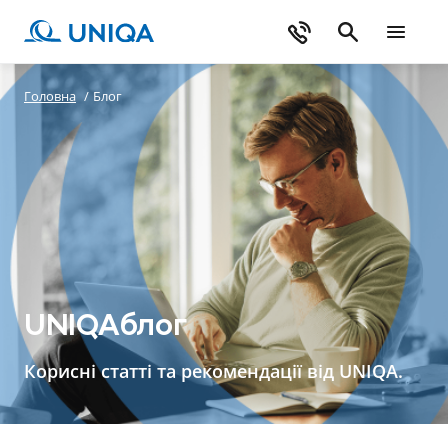
Головна
/
Блог
UNIQAблог
Корисні статті та рекомендації від UNIQA.