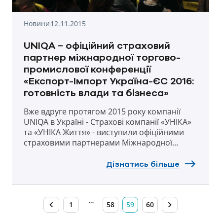
Новини
12.11.2015
UNIQA − офіційний страховий
партнер міжнародної торгово-
промислової конференції
«Експорт-Імпорт Україна-ЄС 2016:
готовність влади та бізнеса»
Вже вдруге протягом 2015 року компанії
UNIQA в Україні - Страхові компанії «УНІКА»
та «УНІКА Життя» - виступили офіційними
страховими партнерами Міжнародної
торгово-промислової конференції «Експорт-
Імпорт Україна-ЄС 2016: готовність влади та
Дізнатись більше
бізнеса», що відбулась 12-13 листопада у
Києві. Перша міжнародна конференція
такого формату за підтримки UNIQA
…
відбулась у квітні цього року.
1
58
59
60