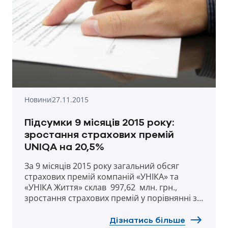
Новини
27.11.2015
Підсумки 9 місяців 2015 року:
зростання страхових премій
UNIQA на 20,5%
За 9 місяців 2015 року загальний обсяг
страхових премій компаній «УНІКА» та
«УНІКА Життя» склав 997,62 млн. грн.,
зростання страхових премій у порівнянні з
аналогічним періодом 2014 року склало
20,5%. Чистий прибуток компаній склав
Дізнатись більше