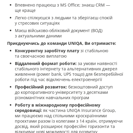
Впевнено працюєш з MS Office; знаєш CRM —
ще краще
Легко спілкуєшся з людьми та зберігаєш спокій
у стресових ситуаціях
Маєш військово-обліковий документ (ВОД)
з актуальними даними
Приєднуючись до команди UNIQA, Ви отримаєте:
Конкурентну заробітну плату
зі стабільною
та своєчасною виплатою
Віддалений формат роботи:
за умови наявності
стабільного інтернету та альтернативних джерел
живлення (power bank, UPS тощо) для безперебійної
роботи під час відключень електроенергії
Професійний розвиток:
безкоштовний доступ
до корпоративного університету з десятками
різноманітних навчальних програм
Роботу в міжнародному професійному
середовищі:
як частина UNIQA Insurance Group,
ми працюємо над спільними кроскраїнними
проєктами разом із колегами з 14 країн, отримуючи
досвід, який розширює професійні горизонти та
відкриває нові можливості для розвитку