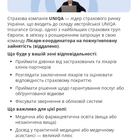
Страхова компанія
UNIQA
— лідер страхового ринку
України, що входить до складу австрійської UNIQA
Insurance Group, однієї з найбільших страхових груп
Європи, в зв’язку з розширенням запрошує в свою
команду
Лікаря-координатора на повну/неповну
зайнятість (віддалено)
.
Що буде у вашій зоні відповідальності:
Приймати дзвінки від застрахованих та лікарів
клінік-партнерів
Розглядати заключення лікарів та оцінювати
відповідність страховому покриттю
Приймати рішення щодо гарантування послуг або
обґрунтованої відмови
Фіксувати звернення в обліковій системі
Що важливо для цієї ролі:
Медична або фармацевтична освіта (вища або
незакінчена вища)
Досвід у практичній медицині або медичному
асистансі — великий плюс