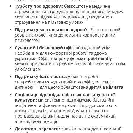
Турботу про здоров’я:
безкоштовне медичне
страхування та страхування від нещасного випадку,
можливість підключення родичів до медичного
страхування на пільгових умовах
Підтримку ментального здоров’я:
безкоштовний
сервіс психологічної допомоги з корпоративним
психологом
Сучасний і безпечний офіс:
обладнаний усім
необхідним для комфортної роботи та двома
укриттями. Офіс працює у форматі
pet-friendly
—
можна приходити на роботу разом зі своїм домашнім
улюбленцем
Підтримку батьківства:
у разі потреби
співробітники можуть прийти до офісу разом із
дитиною — для цього облаштована
дитяча кімната
Соціальну відповідальність як частину нашої
культури:
ми системно підтримуємо благодійні
ініціативи та фонди, зокрема ті, що допомагають
дітям, людям із синдромом Дауна та тим, хто
постраждав від війни. Для нас це не окремі акції,
а послідовна позиція
Додаткові переваги:
знижки на продукти компанії