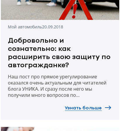
Мой автомобиль
20.09.2018
Добровольно и
сознательно: как
расширить свою защиту по
автогражданке?
Наш пост про прямое урегулирование
оказался очень актуальным для читателей
блога УНИКА. И сразу после него мы
получили много вопросов по
«расширенной» автогражданке. Именно так
водители называют добровольное
Узнать больше
страхование своей ответственности – эту
услугу им часто предлагают вместе с
обязательным полисом. Что это за