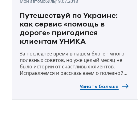
Мой автомобиль
19.07.2018
Путешествуй по Украине:
как сервис «помощь в
дороге» пригодился
клиентам УНИКА
За последнее время в нашем блоге - много
полезных советов, но уже целый месяц не
было историй от счастливых клиентов.
Исправляемся и рассказываем о полезной
услуге от УНИКА и наших партнеров:
сервисе дорожного ассистанса. Что это
Узнать больше
такое, и как он может пригодиться во время
летних путешествий? Своими
впечатлениями делятся пользователи такой
услуги.