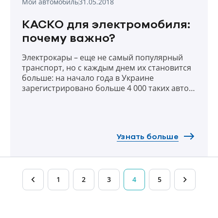
Мой автомобиль
31.05.2018
КАСКО для электромобиля:
почему важно?
Электрокары – еще не самый популярный
транспорт, но с каждым днем их становится
больше: на начало года в Украине
зарегистрировано больше 4 000 таких авто,
а за январь-апрель 2018-го куплено больше
1 700 машин. Украинцы все охотнее
переходят на электромобили: они
экологичны, с ними можно экономить на
Узнать больше
топливе и техобслуживании, а с начала
нынешнего года – еще и на ввозных
пошлинах, НДС и акцизе.
1
2
3
4
5