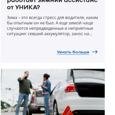
работает зимний ассистанс
от УНИКА?
Зима – это всегда стресс для водителя, каким
бы опытным он не был. А еще зимой чаще
случаются непредвиденные и неприятные
ситуации: севший аккумулятор, занос на
скользкой дороге, замерзший замок. Но
если подумать о своей безопасности вместе
с УНИКА, до наступления холодов – стрессов
Узнать больше
точно станет меньше. Почему?