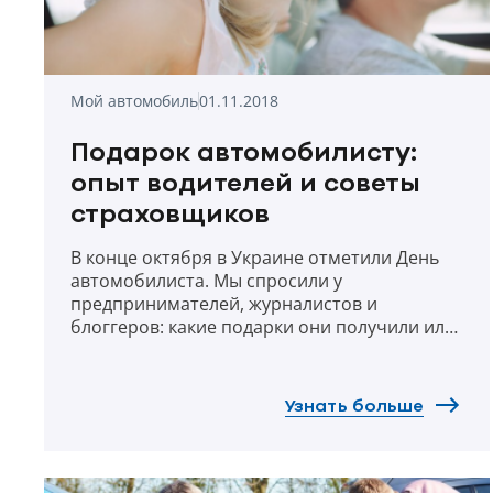
Мой автомобиль
01.11.2018
Подарок автомобилисту:
опыт водителей и советы
страховщиков
В конце октября в Украине отметили День
автомобилиста. Мы спросили у
предпринимателей, журналистов и
блоггеров: какие подарки они получили или
сделали в этот праздник? А эксперты УНИКА
рассказали о том, какие страховые
программы могут стать полезным подарком
Узнать больше
каждому водителю.