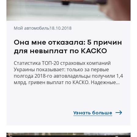
Мой автомобиль
18.10.2018
Она мне отказала: 5 причин
для невыплат по КАСКО
Статистика ТОП-20 страховых компаний
Украины показывает: только за первые
полгода 2018-го автовладельцы получили 1,4
млрд. гривен выплат по КАСКО. Надежные
страховщики любят платить своим
клиентам, ведь каждая выплата укрепляет
доверие к страхованию и улучшает
репутацию компании. Но в каждом правиле
Узнать больше
есть исключения: сегодня мы расскажем,
почему возможны отказы в выплате и как
можно их избежать.