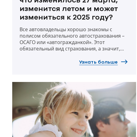
что изменилось 27 марта,
изменится летом и может
измениться к 2025 году?
Все автовладельцы хорошо знакомы с
полисом обязательного автострахования –
ОСАГО или «автогражданкой». Этот
обязательный вид страхования, а значит,
все изменения в этой сфере происходят на
общегосударственном уровне и строго
Узнать больше
регулируются законом. Буквально вчера на
рынке «автогражданки» появились новые
правила, и это только начало. Что ждет всех
водителей и страховщиков ОСАГО в
ближайшие дни, месяцы и несколько лет?