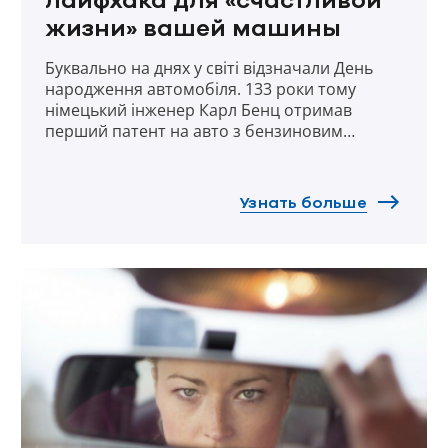
лайфхака для «счастливой
жизни» вашей машины
Буквально на днях у світі відзначали День
народження автомобіля. 133 роки тому
німецький інженер Карл Бенц отримав
перший патент на авто з бензиновим
двигуном. Експерти УНІКА підготували 3
корисних поради для машин будь-якого віку
та їх власників. Дотримуючись їх, можна
Узнать больше
знизити ризики аварій, раптових поломок
машини і непередбачених витрат на її
ремонт.