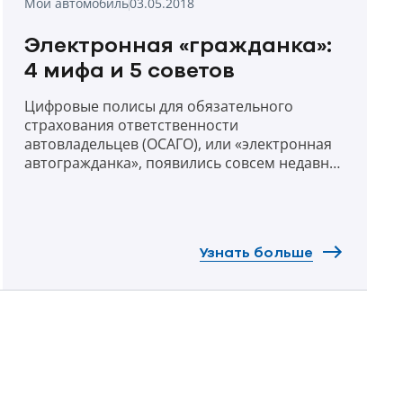
Мой автомобиль
03.05.2018
Электронная «гражданка»:
4 мифа и 5 советов
Цифровые полисы для обязательного
страхования ответственности
автовладельцев (ОСАГО), или «электронная
автогражданка», появились совсем недавно
- в феврале 2018-го, а уже наделали много
шума. Мы постоянно получаем вопросы от
наших клиентов о надежности, стоимости,
преимуществах и рисках такого
Узнать больше
страхования. Поэтому в нашем блоге мы
решили развенчать 4 основных мифа,
появившихся вокруг электронного полиса
ОСАГО.