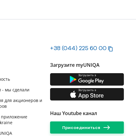
+38 (044) 225 60 00
Загрузите myUNIQA
Загрузить з
ность
 - мы сделали
Загрузить з
я для акционеров и
ров
Наш Youtube канал
 приложение
kraine
Присоединиться
 UNIQA