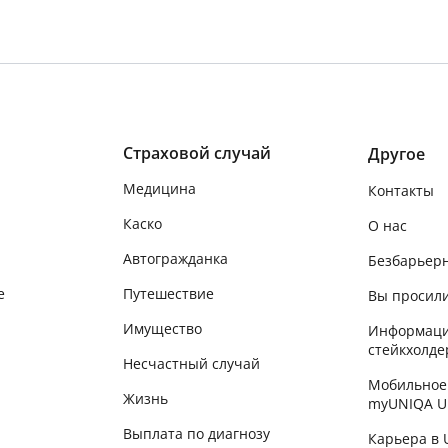
Страховой случай
Другое
Медицина
Контакты
Каско
О нас
Автогражданка
Безбарьер
е
Путешествие
Вы просили
Имущество
Информаци
стейкхолде
Несчастный случай
Мобильное
Жизнь
myUNIQA U
Выплата по диагнозу
Карьера в