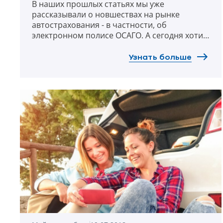
В наших прошлых статьях мы уже
рассказывали о новшествах на рынке
автострахования - в частности, об
электронном полисе ОСАГО. А сегодня хотим
рассказать о прямом урегулировании по
полисам автогражданки. Это относительно
Узнать больше
новое решение для украинских водителей.
Зачем оно? И почему стоит выбрать прямое
урегулирование именно от УНИКА?