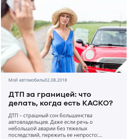
страховка? И зачем она, если автовладелец
уже купил обычную автогражданку?
Рассказываем.
Мой автомобиль
02.08.2018
ДТП за границей: что
делать, когда есть КАСКО?
ДТП – страшный сон большинства
автовладельцев. Даже если речь о
небольшой аварии без тяжелых
последствий, пережить ее непросто: