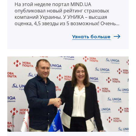
На этой неделе портал MIND.UA
опубликовал новый рейтинг страховых
компаний Украины. У УНИКА – высшая
оценка, 4,5 звезды из 5 возможных! Очень
приятно, когда тебя советуют как
надежного партнера. В дополнение к этому
Узнать больше
рейтингу мы подготовили несколько
советов: на что обратить внимание,
выбирая своего страховщика? И как найти
надежную компанию, не прибегая к
сложным финансовым расчетам?