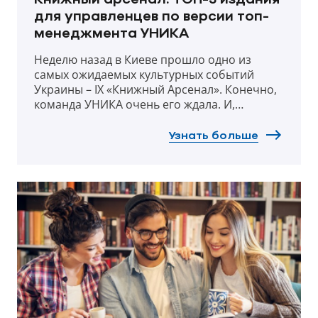
для управленцев по версии топ-
менеджмента УНИКА
Неделю назад в Киеве прошло одно из
самых ожидаемых культурных событий
Украины – IX «Книжный Арсенал». Конечно,
команда УНИКА очень его ждала. И,
конечно же, наши топ-менеджеры решили
снова поделиться рецензиями о хороших
Узнать больше
книгах. О новинках говорить пока рано – их
еще нужно прочесть. Поэтому расскажем
об изданиях, которые очень хорошо
раскрывают тематику нынешнего
фестиваля.