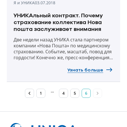
Я и УНИКА
03.07.2018
УНИКАльный контракт. Почему
страхование коллектива Нова
пошта заслуживает внимания
Две недели назад УНИКА стала партнером
компании «Нова Пошта» по медицинскому
страхованию. Событие, масштаб, повод для
гордости! Конечно же, пресс-конференция.
И тут в соцсетях началось ... Кто-то написал
об этом, как о первой значительной победе
Узнать больше
на украинском рынке труда и в
медицинском страховании. Нашлись и те,
кто считает такой проект заурядным,
…
нестоящим внимания: ведь медицинскому
1
4
5
6
страхованию в Украине уже 20 лет,
некоторые работодатели пользуются им
давно, и вообще...