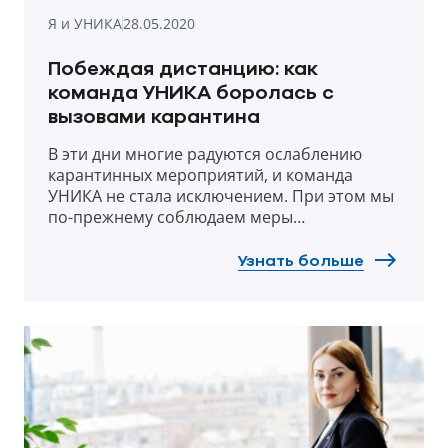
Я и УНИКА
28.05.2020
Побеждая дистанцию: как
команда УНИКА боролась с
вызовами карантина
В эти дни многие радуются ослаблению
карантинных мероприятий, и команда
УНИКА не стала исключением. При этом мы
по-прежнему соблюдаем меры
предосторожности, иначе все, что сделано
в предыдущие 2 месяца, может быстро
Узнать больше
сойти на нет. А сделано многое: во время
карантина наш бизнес работал без
перебоев, мы обеспечили качественный
сервис клиентам - и в продажах, и при
урегулировании страховых случаев. Но
главное, сохранили здоровье и
эффективность наших сотрудников.