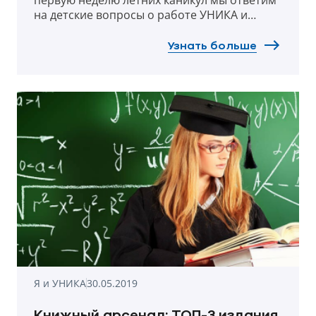
первую неделю летних каникул мы ответим
на детские вопросы о работе УНИКА и
страховании вообще. Вопросы
одновременно простые и сложные, а
Узнать больше
некоторые, надеемся, заставят вас
улыбнуться.
Я и УНИКА
30.05.2019
Книжный арсенал: ТОП-3 издания