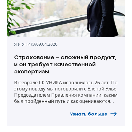
Я и УНИКА
09.04.2020
Страхование – сложный продукт,
и он требует качественной
экспертизы
В феврале СК УНИКА исполнилось 26 лет. По
этому поводу мы поговорили с Еленой Улье,
Председателем Правления компании: каким
был пройденный путь и как оцениваются
сегодняшние результаты? Что изменилось,
когда страховщик стал частью австрийского
Узнать больше
холдинга UNIQA Group? Какое место
украинский бизнес занимает сегодня,