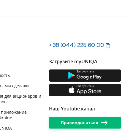
+38 (044) 225 60 00
Загрузите myUNIQA
Загрузить з
ность
 - мы сделали
Загрузить з
я для акционеров и
ров
Наш Youtube канал
 приложение
kraine
Присоединиться
 UNIQA