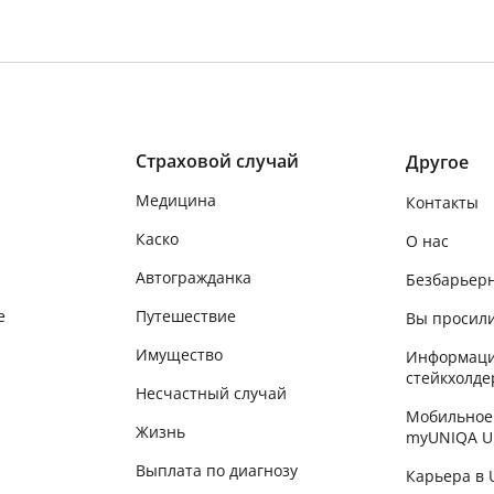
Страховой случай
Другое
Медицина
Контакты
Каско
О нас
Автогражданка
Безбарьер
е
Путешествие
Вы просили
Имущество
Информаци
стейкхолде
Несчастный случай
Мобильное
Жизнь
myUNIQA U
Выплата по диагнозу
Карьера в