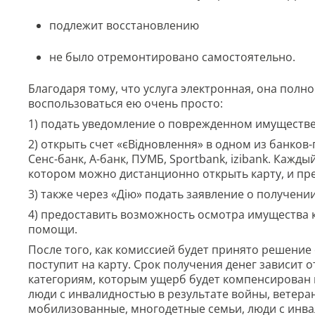
подлежит восстановлению
не было отремонтировано самостоятельно.
Благодаря тому, что услуга электронная, она пол
воспользоваться ею очень просто:
1) подать уведомление о поврежденном имуществе
2) открыть счет «єВідновлення» в одном из банко
Сенс-банк, А-банк, ПУМБ, Sportbank, izibank. Кажд
котором можно дистанционно открыть карту, и пр
3) также через «Дію» подать заявление о получен
4) предоставить возможность осмотра имущества 
помощи.
После того, как комиссией будет принято решени
поступит на карту. Срок получения денег зависит о
категориям, которым ущерб будет компенсирован в
люди с инвалидностью в результате войны, ветер
мобилизованные, многодетные семьи, люди с инвал