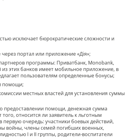
ностью исключает бюрократические сложности и
 через портал или приложение «Дія»;
в-партнеров программы: Приватбанк, Monobank,
ый из этих банков имеет мобильное приложение, в
едлагает пользователям определенные бонусы;
ии помощи;
комиссии местных властей для установления суммы
е о предоставлении помощи, денежная сумма
т того, относится ли заявитель к льготным
 первую очередь: участники боевых действий,
аны войны, члены семей погибших военных,
идностью I и II группы, родители-воспитатели