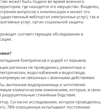
ство может быть подано во время военного
ерритории, где находится это имущество. Владелец
отрению вопросов о компенсации и может это
сударственный вебпортал электронных услуг), так и
тративных услуг, орган социальной защиты
 проводит соответствующее обследование и
сации.
иями?
 попадание боеприпасов и ущерб от взрывов.
ации регионах не проводились ремонтные и
лектрических, водоснабжения и водоотвода,
, напрямую не связанных с военными действиями.
бы, вытекание водохранилища и затопление
уемым климатическим изменениям, которые, в свою
й разрушительные стихийные бедствия.
ктор. Согласно исследованию, которое проводилось
щего, 78% опрошенных испытывают постоянную