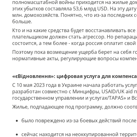
полномасштабной войны приходится на жилые дома 
этих убытков составляла 53,6 млрд USD. На эту да
млн. домохозяйств. Понятно, что из-за последних 
больше.
Кто и на какие средства будет восстанавливать вс
плательщиком должен стать агрессор. Но репараци
состоится, а тем более - когда россия оплатит сво
Поэтому пока возмещение ущерба берет на себя гос
нормативные акты, регулирующие вопросы компен
«єВідновлення»: цифровая услуга для компенс
С 10 мая 2023 года в Украине начала работать услу
разработан совместно с Минцифры, USAID/UK aid 
государственном управлении и услугах/TAPAS» и 
Жилье, подпадающее под программу, должно соотв
было повреждено из-за боевых действий после 
сейчас находится на неоккупированной терри