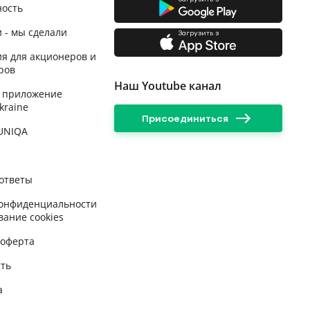
ность
 - мы сделали
Загрузить з
я для акционеров и
ров
Наш Youtube канал
 приложение
kraine
Присоединиться
 UNIQA
ответы
конфиденциальности
вание cookies
 оферта
сть
а