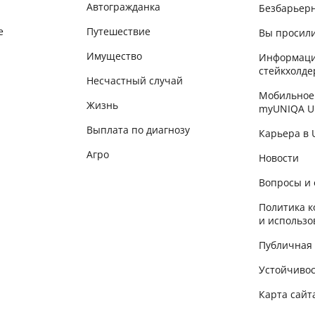
Автогражданка
Безбарьер
е
Путешествие
Вы просили
Имущество
Информаци
стейкхолде
Несчастный случай
Мобильное
Жизнь
myUNIQA U
Выплата по диагнозу
Карьера в
Агро
Новости
Вопросы и 
Политика 
и использо
Публичная
Устойчиво
Карта сайт