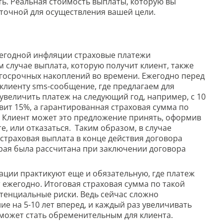
ть. Реальная стоимость выплаты, которую вы
аточной для осуществления вашей цели.
егодной инфляции страховые платежи
м случае выплата, которую получит клиент, также
лгосрочных накоплений во времени. Ежегодно перед
лиенту sms-сообщение, где предлагаем для
величить платеж на следующий год, например, с 10
авит 15%, а гарантированная страховая сумма по
н. Клиент может это предложение принять, оформив
 или отказаться. Таким образом, в случае
страховая выплата в конце действия договора
орая была рассчитана при заключении договора
ции практикуют еще и обязательную, где платеж
ежегодно. Итоговая страховая сумма по такой
отенциальные риски. Ведь сейчас сложно
е на 5-10 лет вперед, и каждый раз увеличивать
т может стать обременительным для клиента.