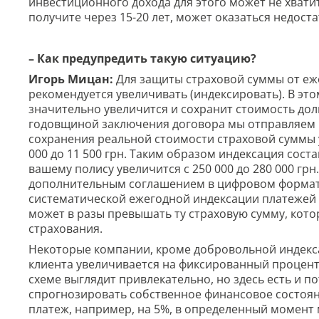
инвестиционного дохода для этого может не хвати
получите через 15-20 лет, может оказаться недост
– Как предупредить такую ситуацию?
Игорь Мицан:
Для защиты страховой суммы от еж
рекомендуется увеличивать (индексировать). В это
значительно увеличится и сохранит стоимость до
годовщиной заключения договора мы отправляем к
сохранения реальной стоимости страховой суммы у
000 до 11 500 грн. Таким образом индексация сост
вашему полису увеличится с 250 000 до 280 000 гр
дополнительным соглашением в цифровом формате,
систематической ежегодной индексации платежей 
может в разы превышать ту страховую сумму, кот
страхования.
Некоторые компании, кроме добровольной индекса
клиента увеличивается на фиксированный процент 
схеме выглядит привлекательно, но здесь есть и п
спрогнозировать собственное финансовое состояни
платеж, например, на 5%, в определенный момен