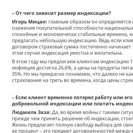
– От чего зависит размер индексации?
Игорь Мицан:
главным образом он определяется и
снижения покупательной способности национально
спокойные и экономически стабильные времена, 
предлагать небольшую индексацию. Ведь если кли
договором страховая сумма постепенно начинает т
этом случае индексация уместна и желательна.
В этом году мы предлагаем клиентам индексацию 1
инфляция достигла 26,6%, а цены на продукты пит
35%. Но мы прекрасно понимаем, что далеко не ка
страхование на треть во времена, когда цены стре
– Если клиент временно потерял работу или ег
добровольной индексации или платить индек
Людмила Заза:
Да, во время войны с такими ситу
прежде чем принять решение об индексации, стои
Жизнь предлагает полную свободу выбора для сво
ее процент – это предмет договоренностей между 