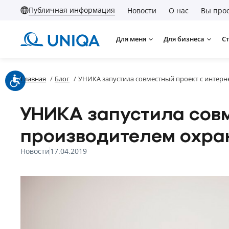
Публичная информация
Новости
О нас
Вы прос
Для меня
Для бизнеса
С
Главная
/
Блог
/
УНИКА запустила совместный проект с интерне
УНИКА запустила совм
производителем охра
Новости
17.04.2019