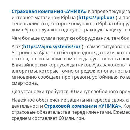
Страховая компания «УНИКА»
в апреле текущего
интернет-магазином Pipl.ua (
https://pipl.ua/
) и пр
Теперь клиенты, которые покупают в Pipl.ua обор
дома Ajax, получают годовую страховую защиту св
Чем больше сумма покупки оборудования, тем бо
Ajax (
https://ajax.systems/ru/
) - самая титулованн
Устройства Ajax – это беспроводные датчики, кот
потопа, позволяющие вам всегда чувствовать сво
В дизайнерских корпусах датчиков Ajax заложены
алгоритмы, которые точно определяют опасность
мгновенно сообщает про тревоги, устойчивая ко в
смартфона.
Для установки требуется 30 минут свободного вре
Надежное обеспечение защиты интересов своих кл
деятельности
Страховой компании «УНИКА»
. К
страховые обязательства перед клиентами. Ежем
среднем составляет 60 млн. грн.