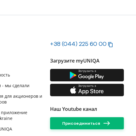
+38 (044) 225 60 00
Загрузите myUNIQA
Загрузить з
ность
 - мы сделали
Загрузить з
я для акционеров и
ров
Наш Youtube канал
 приложение
kraine
Присоединиться
 UNIQA