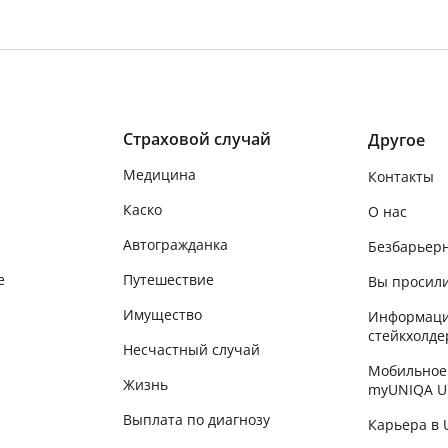
Страховой случай
Другое
Медицина
Контакты
Каско
О нас
Автогражданка
Безбарьер
е
Путешествие
Вы просили
Имущество
Информаци
стейкхолде
Несчастный случай
Мобильное
Жизнь
myUNIQA U
Выплата по диагнозу
Карьера в