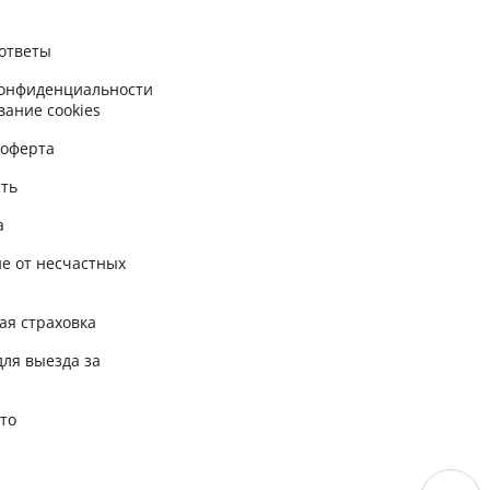
ответы
конфиденциальности
вание cookies
 оферта
сть
а
е от несчастных
ая страховка
для выезда за
вто