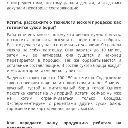
с ингредиентами, поэтому давали деньги, и тогда мы
докупали некоторые составляющие.
Кстати, расскажите о технологическом процессе: как
готовится сухой борщ?
Работы очень много, потому что овощи нужно помыть,
почистить, порезать, высушить, перетереть, собрать.
Всё это делается у нас в стерильных условиях. Я сначала
«взяла на себя» картошку. Она варится до 10 минут,
затем мы ее натираем, она сушится и наконец
перетирается в порошок. Так же обрабатываются и
остальные составляющие. В состав сухого борща входит
и мясо, которое также легко сушится.
За день выходит сделать 100-150 пакетиков. Содержимое
такого пакетика надо залить кипятком и через 5 минут
вкусный, густой и питательный борщ готов! Одного
пакетика хватает на 7-8 порций. Кстати, сейчас мы уже
не хотим ограничиваться только борщом.
Экспериментируем с рецептами других сухих блюд:
гороховое или картофельное пюре с мясом.
Как передаете вашу продукцию ребятам на
передовую?