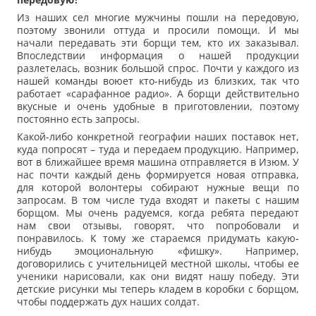
Из наших сел многие мужчины пошли на передовую,
поэтому звонили оттуда и просили помощи. И мы
начали передавать эти борщи тем, кто их заказывал.
Впоследствии информация о нашей продукции
разлетелась, возник большой спрос. Почти у каждого из
нашей команды воюет кто-нибудь из близких, так что
работает «сарафанное радио». А борщи действительно
вкусные и очень удобные в приготовлении, поэтому
постоянно есть запросы.
Какой-либо конкретной географии наших поставок нет,
куда попросят – туда и передаем продукцию. Например,
вот в ближайшее время машина отправляется в Изюм. У
нас почти каждый день формируется новая отправка,
для которой волонтеры собирают нужные вещи по
запросам. В том числе туда входят и пакеты с нашим
борщом. Мы очень радуемся, когда ребята передают
нам свои отзывы, говорят, что попробовали и
понравилось. К тому же стараемся придумать какую-
нибудь эмоциональную «фишку». Например,
договорились с учительницей местной школы, чтобы ее
ученики нарисовали, как они видят нашу победу. Эти
детские рисунки мы теперь кладем в коробки с борщом,
чтобы поддержать дух наших солдат.