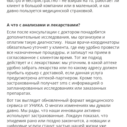
быстро и беспристрастно – не взирая на то, работает ли
клиент в большой компании или в маленькой, и как
давно пользуется медицинской страховкой.
А что с анализами и лекарствами?
Если после консультации с доктором понадобятся
дополнительные исследования, мы организуем и
оплатим такую диагностику. Наши врачи-координаторы
обязательно уточнят у клиента, где ему удобно провести
все назначенные процедуры, и запишут на прием в
согласованное с клиентом время. Тот же подход
действует и с лекарствами: мы уточним, в какой аптеке
удобно забрать лекарства или по какому адресу должен
прибыть курьер с доставкой, если данная услуга
предусмотрена аптекой-партнером. Кроме того,
застрахованный получает sms с информацией о
запланированных исследованиях или заказанных
препаратах.
Вот так выглядит обновленный формат медицинского
сервиса от УНИКА. О многих изменениях мы думали
давно. Мы рады, что наши инновации активно
используют застрахованные. Локдаун показал, что
эпидемия рано или поздно закончится, а новации и
цифровые услуги станут частью нашей жизни уже