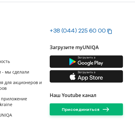
+38 (044) 225 60 00
Загрузите myUNIQA
Загрузить з
ность
 - мы сделали
Загрузить з
я для акционеров и
ров
Наш Youtube канал
 приложение
kraine
Присоединиться
 UNIQA