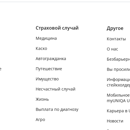
Страховой случай
Другое
Медицина
Контакты
Каско
О нас
Автогражданка
Безбарьер
е
Путешествие
Вы просили
Имущество
Информаци
стейкхолде
Несчастный случай
Мобильное
Жизнь
myUNIQA U
Выплата по диагнозу
Карьера в
Агро
Новости