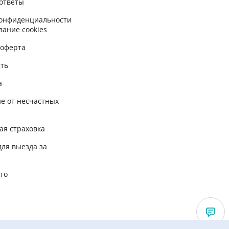
ответы
конфиденциальности
вание cookies
 оферта
сть
а
е от несчастных
ая страховка
для выезда за
вто