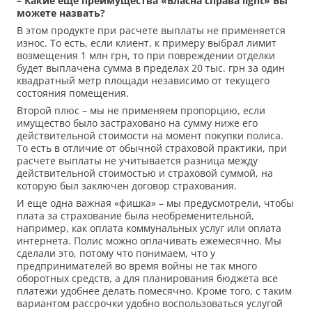
– Какие еще преимущества «Власна справа light» Вы
можете назвать?
В этом продукте при расчете выплаты не применяется
износ. То есть, если клиент, к примеру выбрал лимит
возмещения 1 млн грн, то при повреждении отделки
будет выплачена сумма в пределах 20 тыс. грн за один
квадратный метр площади независимо от текущего
состояния помещения.
Второй плюс – мы не применяем пропорцию, если
имущество было застраховано на сумму ниже его
действительной стоимости на момент покупки полиса.
То есть в отличие от обычной страховой практики, при
расчете выплаты не учитывается разница между
действительной стоимостью и страховой суммой, на
которую был заключен договор страхования.
И еще одна важная «фишка» – мы предусмотрели, чтобы
плата за страхование была необременительной,
например, как оплата коммунальных услуг или оплата
интернета. Полис можно оплачивать ежемесячно. Мы
сделали это, потому что понимаем, что у
предпринимателей во время войны не так много
оборотных средств, а для планирования бюджета все
платежи удобнее делать помесячно. Кроме того, с таким
вариантом рассрочки удобно воспользоваться услугой