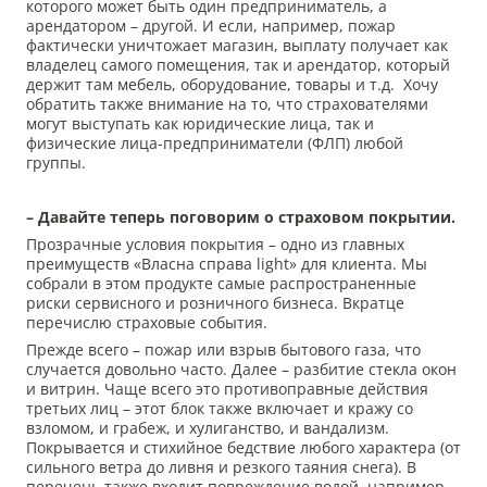
которого может быть один предприниматель, а
арендатором – другой. И если, например, пожар
фактически уничтожает магазин, выплату получает как
владелец самого помещения, так и арендатор, который
держит там мебель, оборудование, товары и т.д. Хочу
обратить также внимание на то, что страхователями
могут выступать как юридические лица, так и
физические лица-предприниматели (ФЛП) любой
группы.
– Давайте теперь поговорим о страховом покрытии.
Прозрачные условия покрытия – одно из главных
преимуществ «Власна справа light» для клиента. Мы
собрали в этом продукте самые распространенные
риски сервисного и розничного бизнеса. Вкратце
перечислю страховые события.
Прежде всего – пожар или взрыв бытового газа, что
случается довольно часто. Далее – разбитие стекла окон
и витрин. Чаще всего это противоправные действия
третьих лиц – этот блок также включает и кражу со
взломом, и грабеж, и хулиганство, и вандализм.
Покрывается и стихийное бедствие любого характера (от
сильного ветра до ливня и резкого таяния снега). В
перечень также входит повреждение водой, например,