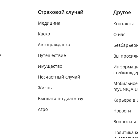
Страховой случай
Другое
Медицина
Контакты
Каско
О нас
Автогражданка
Безбарьер
е
Путешествие
Вы просили
Имущество
Информаци
стейкхолде
Несчастный случай
Мобильное
Жизнь
myUNIQA U
Выплата по диагнозу
Карьера в
Агро
Новости
Вопросы и 
Политика 