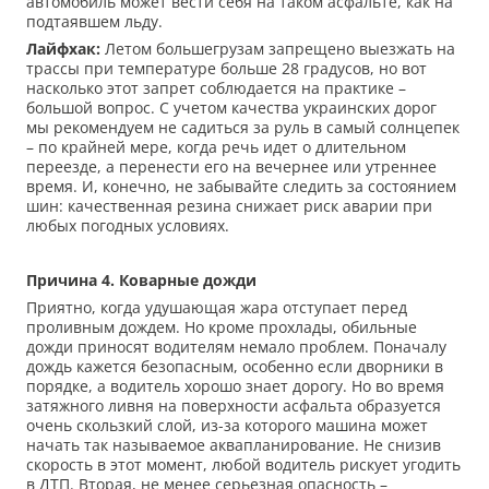
автомобиль может вести себя на таком асфальте, как на
подтаявшем льду.
Лайфхак:
Летом большегрузам запрещено выезжать на
трассы при температуре больше 28 градусов, но вот
насколько этот запрет соблюдается на практике –
большой вопрос. С учетом качества украинских дорог
мы рекомендуем не садиться за руль в самый солнцепек
– по крайней мере, когда речь идет о длительном
переезде, а перенести его на вечернее или утреннее
время. И, конечно, не забывайте следить за состоянием
шин: качественная резина снижает риск аварии при
любых погодных условиях.
Причина 4. Коварные дожди
Приятно, когда удушающая жара отступает перед
проливным дождем. Но кроме прохлады, обильные
дожди приносят водителям немало проблем. Поначалу
дождь кажется безопасным, особенно если дворники в
порядке, а водитель хорошо знает дорогу. Но во время
затяжного ливня на поверхности асфальта образуется
очень скользкий слой, из-за которого машина может
начать так называемое аквапланирование. Не снизив
скорость в этот момент, любой водитель рискует угодить
в ДТП. Вторая, не менее серьезная опасность –