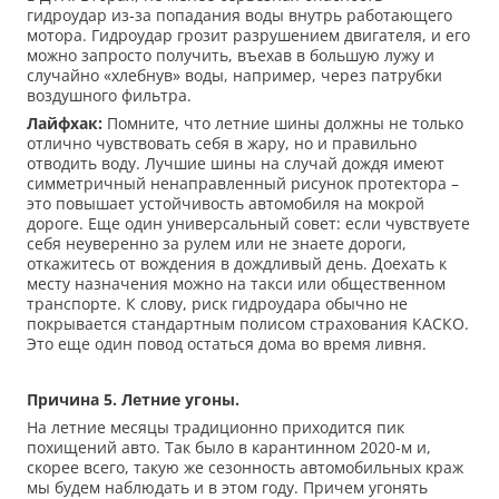
гидроудар из-за попадания воды внутрь работающего
мотора. Гидроудар грозит разрушением двигателя, и его
можно запросто получить, въехав в большую лужу и
случайно «хлебнув» воды, например, через патрубки
воздушного фильтра.
Л
айфхак
:
Помните, что летние шины должны не только
отлично чувствовать себя в жару, но и правильно
отводить воду. Лучшие шины на случай дождя имеют
симметричный ненаправленный рисунок протектора –
это повышает устойчивость автомобиля на мокрой
дороге. Еще один универсальный совет: если чувствуете
себя неуверенно за рулем или не знаете дороги,
откажитесь от вождения в дождливый день. Доехать к
месту назначения можно на такси или общественном
транспорте. К слову, риск гидроудара обычно не
покрывается стандартным полисом страхования КАСКО.
Это еще один повод остаться дома во время ливня.
Причина 5. Летние угоны.
На летние месяцы традиционно приходится пик
похищений авто. Так было в карантинном 2020-м и,
скорее всего, такую же сезонность автомобильных краж
мы будем наблюдать и в этом году. Причем угонять