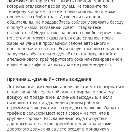
Лайфхак:
постарайтесь снизить влияние факторов,
которые отвлекают вас за рулем. Не говорите по
телефону в дороге – это не только опасно, но и может
повлечь за собой штраф. Даже если вы очень
общительны, не поддавайтесь соблазну завязать беседу
с попутчиками. И главный совет – старайтесь
высыпаться! Недостаток сна опасен в любое время года,
но летом он может сказываться еще сильнее: после
жары на улице в прохладном салоне авто многим
внезапно хочется спать. Если почувствовали сонливость
за рулем – обязательно сделайте остановку, выпейте
апельсинового, грейпфрутового сока или газированной
воды. А вот кофе в таком случае не рекомендуется.
Причина 2.
«
Дачный» стиль вождения
Летом многие жители мегаполисов стремятся вырваться
в пригород. Мы едем поближе к природе и свежему
воздуху на праздники и длинные выходные, а если
позволит отпуск и удаленный режим работы –
стремимся задержаться за городом подольше. Однако
трафик в сельской местности совсем не тот, что в
крупных городах. Расслабленная езда по пустым
дорогам и даже легкое пренебрежение правилами
дорожного движения за лето входят в привычку у