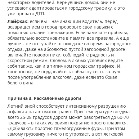
некоторых водителей. Вернувшись домой, они не
успевают адаптироваться к городскому трафику, а это
уже чревато ДТП.
Л
айфхак
:
если вы – начинающий водитель, перед
возвращением в город проверьте свои навыки с
помощью онлайн-тренажеров. Если заметите пробелы,
обязательно восстановите в памяти все правила. А еще
лучше – не отступайте от них даже во время загородного
отдыха. Даже на абсолютно пустой загородной дороге
включайте поворотники, соблюдайте рядность и
скоростной режим. Словом, в любых условиях ведите
себя так же, как и в типичном городском трафике. И,
конечно же, не поддавайтесь соблазну сесть за руль
после употребления алкоголя, даже если это бокал
белого вина.
Причина 3.
Раскаленные дороги
Летний зной способствует интенсивному разрушению
асфальта на автомагистралях. При температуре воздуха
всего 25-28 градусов дорога может разогреться до 60-70
градусов – в таких условиях покрытие просто плавится.
«Добивают» полотно тяжелогруженые фуры. При этом
самому грузовику ничего не угрожает, а вот легковой