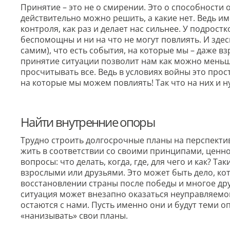
Принятие – это не о смирении. Это о способности 
действительно можно решить, а какие нет. Ведь и
контроля, как раз и делает нас сильнее. У подрост
беспомощны и ни на что не могут повлиять. И здес
самим), что есть события, на которые мы – даже в
принятие ситуации позволит нам как можно меньше 
просчитывать все. Ведь в условиях войны это прос
на которые мы можем повлиять! Так что на них и 
Найти внутренние опоры
Трудно строить долгосрочные планы на перспектив
жить в соответствии со своими принципами, ценно
вопросы: что делать, когда, где, для чего и как? 
взрослыми или друзьями. Это может быть дело, ко
восстановлении страны после победы и многое дру
ситуация может внезапно оказаться неуправляемо
остаются с нами. Пусть именно они и будут теми 
«нанизывать» свои планы.