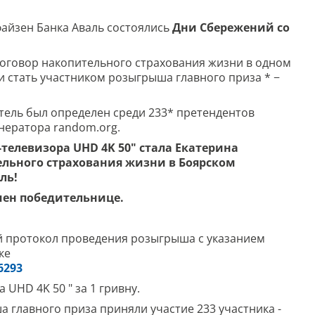
файзен Банка Аваль состоялись
Дни Сбережений со
договор накопительного страхования жизни в одном
 и стать участником розыгрыша главного приза * −
тель был определен среди 233* претендентов
нератора random.org.
телевизора UHD 4K 50" стала Екатерина
ельного страхования жизни в Боярском
ль!
чен победительнице.
й протокол проведения розыгрыша с указанием
ке
6293
UHD 4K 50 " за 1 гривну.
а главного приза приняли участие 233 участника -