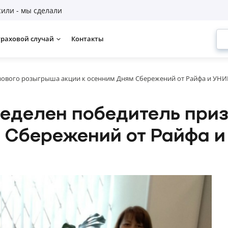
или - мы сделали
траховой случай
Контакты
зового розыгрыша акции к осенним Дням Сбережений от Райфа и УН
ределен победитель при
м Сбережений от Райфа 