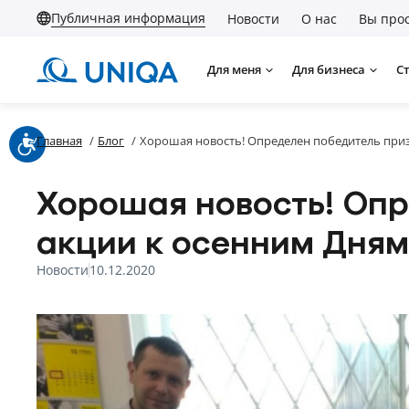
Публичная информация
Новости
О нас
Вы прос
Для меня
Для бизнеса
С
Главная
/
Блог
/
Хорошая новость! Определен победитель при
Хорошая новость! Оп
акции к осенним Дня
Новости
10.12.2020