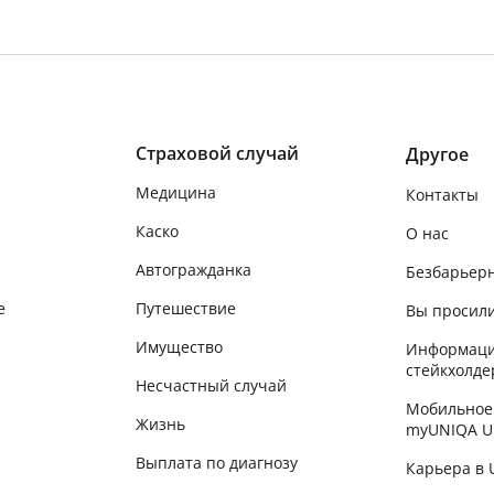
Страховой случай
Другое
Медицина
Контакты
Каско
О нас
Автогражданка
Безбарьер
е
Путешествие
Вы просили
Имущество
Информаци
стейкхолде
Несчастный случай
Мобильное
Жизнь
myUNIQA U
Выплата по диагнозу
Карьера в