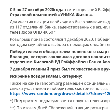
С 5 по 27 октября 2020
года
в сети отделений Райф
Страховой компанией «УНИКА Жизнь».
Для участия в акции необходимо было заключить 
из 117 отделений банка, задействованных в акции,
телевизора UHD 4K 50 ".
Розыгрыш приза состоялся 1 декабря 2020. Победи
методом случайного выбора с помощью онлайн ге
Победителем и обладателем новенького смарт-
Волощук, которая заключила договор накопит
отделении Киевской РД Райффайзен Банка Ава
7 декабря главный приз был торжественно вру
Искренне поздравляем Екатерину!
Также на сайте random.org размещен официальны
списка участников и победителя, смотрите по ссыл
https://www.random.org/draws/details/?draw=12
*) Под призом подразумевается покупка телевизора 
**) По итогам Дней Сбережений, в акции розыгрыш