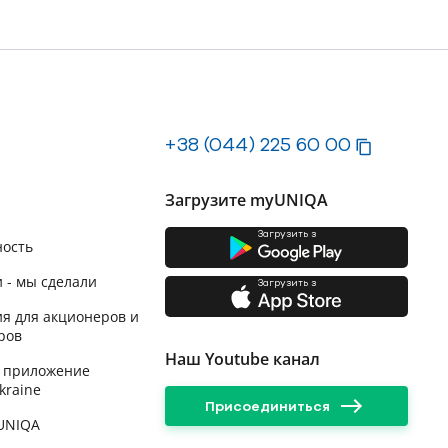
+38 (044) 225 60 00
Загрузите myUNIQA
Загрузить з
ность
 - мы сделали
Загрузить з
я для акционеров и
ров
Наш Youtube канал
 приложение
kraine
Присоединиться
 UNIQA