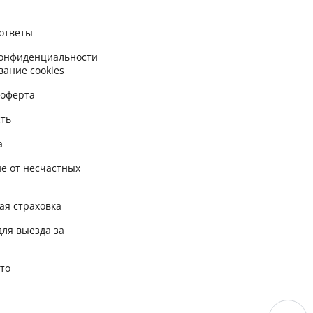
ответы
конфиденциальности
вание cookies
 оферта
сть
а
е от несчастных
ая страховка
для выезда за
вто