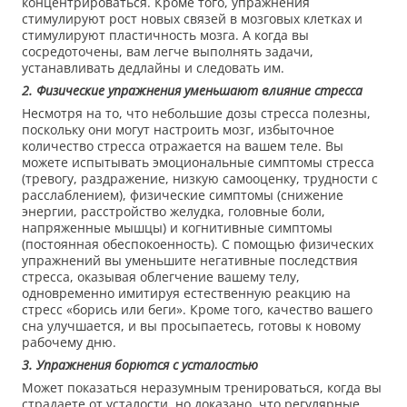
концентрироваться. Кроме того, упражнения
стимулируют рост новых связей в мозговых клетках и
стимулируют пластичность мозга. А когда вы
сосредоточены, вам легче выполнять задачи,
устанавливать дедлайны и следовать им.
2. Физические упражнения уменьшают влияние стресса
Несмотря на то, что небольшие дозы стресса полезны,
поскольку они могут настроить мозг, избыточное
количество стресса отражается на вашем теле. Вы
можете испытывать эмоциональные симптомы стресса
(тревогу, раздражение, низкую самооценку, трудности с
расслаблением), физические симптомы (снижение
энергии, расстройство желудка, головные боли,
напряженные мышцы) и когнитивные симптомы
(постоянная обеспокоенность). С помощью физических
упражнений вы уменьшите негативные последствия
стресса, оказывая облегчение вашему телу,
одновременно имитируя естественную реакцию на
стресс «борись или беги». Кроме того, качество вашего
сна улучшается, и вы просыпаетесь, готовы к новому
рабочему дню.
3. Упражнения борются с усталостью
Может показаться неразумным тренироваться, когда вы
страдаете от усталости, но доказано, что регулярные