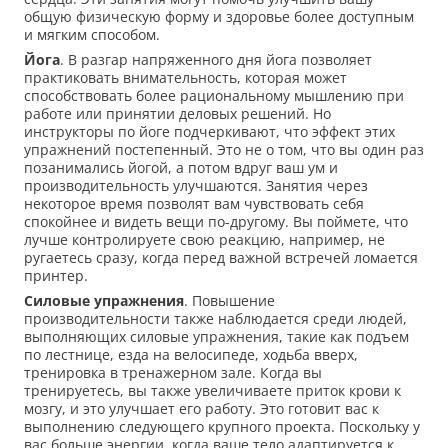
общую физическую форму и здоровье более доступным
и мягким способом.
Йога
. В разгар напряженного дня йога позволяет
практиковать внимательность, которая может
способствовать более рациональному мышлению при
работе или принятии деловых решений. Но
инструкторы по йоге подчеркивают, что эффект этих
упражнений постепенный. Это не о том, что вы один раз
позанимались йогой, а потом вдруг ваш ум и
производительность улучшаются. Занятия через
некоторое время позволят вам чувствовать себя
спокойнее и видеть вещи по-другому. Вы поймете, что
лучше контролируете свою реакцию, например, не
ругаетесь сразу, когда перед важной встречей ломается
принтер.
Силовые упражнения
. Повышение
производительности также наблюдается среди людей,
выполняющих силовые упражнения, такие как подъем
по лестнице, езда на велосипеде, ходьба вверх,
тренировка в тренажерном зале. Когда вы
тренируетесь, вы также увеличиваете приток крови к
мозгу, и это улучшает его работу. Это готовит вас к
выполнению следующего крупного проекта. Поскольку у
вас больше энергии, когда ваше тело адаптируется к