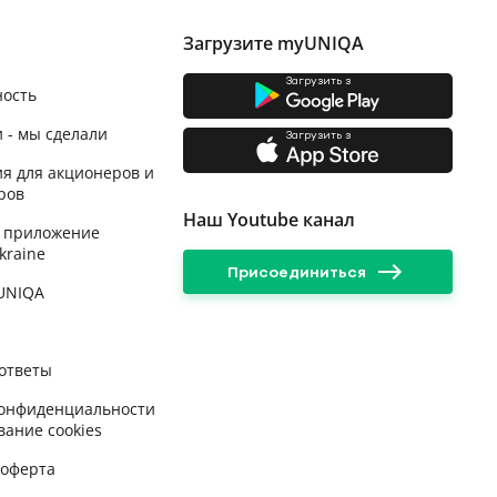
Загрузите myUNIQA
Загрузить з
ность
 - мы сделали
Загрузить з
я для акционеров и
ров
Наш Youtube канал
 приложение
kraine
Присоединиться
 UNIQA
ответы
конфиденциальности
вание cookies
 оферта