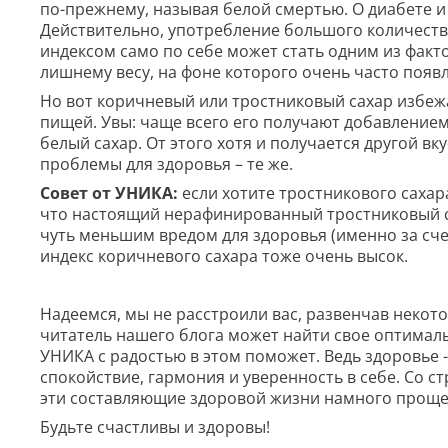
по-прежнему, называя белой смертью. О диабете и
Действительно, употребление большого количества
индексом само по себе может стать одним из фактор
лишнему весу, на фоне которого очень часто появл
Но вот коричневый или тростниковый сахар избежа
пищей. Увы: чаще всего его получают добавление
белый сахар. От этого хотя и получается другой вк
проблемы для здоровья – те же.
Совет от УНИКА:
если хотите тростникового сахар
что настоящий нерафинированный тростниковый сах
чуть меньшим вредом для здоровья (именно за сче
индекс коричневого сахара тоже очень высок.
Надеемся, мы не расстроили вас, развенчав неко
читатель нашего блога может найти свое оптималь
УНИКА с радостью в этом поможет. Ведь здоровье -
спокойствие, гармония и уверенность в себе. Со с
эти составляющие здоровой жизни намного проще
Будьте счастливы и здоровы!