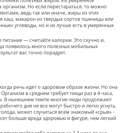
сточники полезных жиров. Их умеренное
 организм. Но если перестараться, то можно
ентами, ведь так или иначе, жиры из этих
ся каш, макарон из твердых сортов пшеницы или
нные» углеводы, но и их лучше есть в умеренных
питание — считайте калории. Это скучно и,
ода появилось много полезных мобильных
зультат вас точно порадует.
когда речь идет о здоровом образе жизни. Но она
. Организм в среднем требует пищи раз в 4 часа,
сы. В нынешнем темпе многие люди продолжают
рабочего дня не все могут быстро и легко уснуть.
голода, может случиться всем знакомый «срыв» -
есет больше вреда здоровью и фигуре, чем легкий
отказывайте себе в ужине за 2-3 часа до сна.