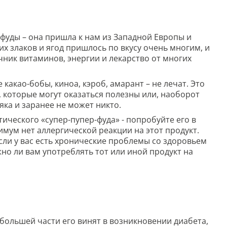
рфуды – она пришла к нам из Западной Европы и
х злаков и ягод пришлось по вкусу очень многим, и
чник витаминов, энергии и лекарство от многих
 какао-бобы, киноа, кэроб, амарант – не лечат. Это
, которые могут оказаться полезны или, наоборот
яка и заранее не может никто.
ического «супер-пупер-фуда» - попробуйте его в
нимум нет аллергической реакции на этот продукт.
сли у вас есть хронические проблемы со здоровьем
но ли вам употреблять тот или иной продукт на
 большей части его винят в возникновении диабета,