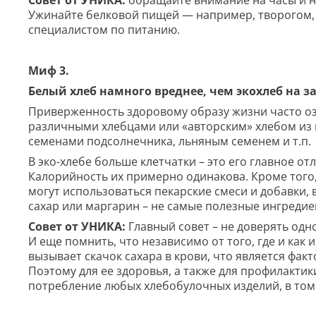
Ужинайте белковой пищей — например, творогом, 
специалистом по питанию.
Миф 3.
Белый хлеб намного вреднее, чем экохлеб на 
Приверженность здоровому образу жизни часто озн
различными хлебцами или «авторским» хлебом из 
семенами подсолнечника, льняным семенем и т.п.
В эко-хлебе больше клетчатки – это его главное от
Калорийность их примерно одинакова. Кроме того, 
могут использоваться пекарские смеси и добавки, 
сахар или маргарин – не самые полезные ингредие
Совет от УНИКА:
Главный совет – не доверять одно
И еще помнить, что независимо от того, где и как
вызывает скачок сахара в крови, что является фа
Поэтому для ее здоровья, а также для профилакти
потребление любых хлебобулочных изделий, в том