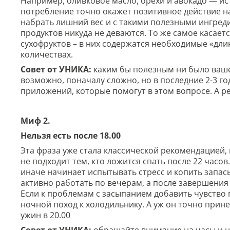
Например, оливковое масло, орехи и авокадо — и
потребление точно окажет позитивное действие на
набрать лишний вес и с такими полезными ингреди
продуктов никуда не деваются. То же самое касает
сухофруктов – в них содержатся необходимые «дли
количествах.
Совет от УНИКА:
каким бы полезным ни было ваше 
возможно, поначалу сложно, но в последние 2-3 г
приложений, которые помогут в этом вопросе. А ре
Миф 2.
Нельзя есть после 18.00
Эта фраза уже стала классической рекомендацией, 
не подходит тем, кто ложится спать после 22 часов
иначе начинает испытывать стресс и копить запа
активно работать по вечерам, а после завершения 
Если к проблемам с засыпанием добавить чувство 
ночной поход к холодильнику. А уж он точно прин
ужин в 20.00
Совет от УНИКА:
обращайте внимание на часы и не 