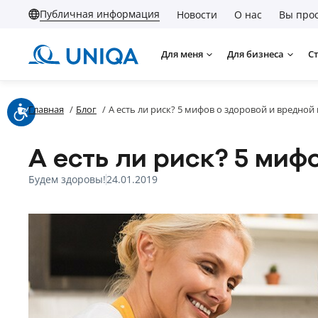
Публичная информация
Новости
О нас
Вы прос
Для меня
Для бизнеса
С
Главная
/
Блог
/
А есть ли риск? 5 мифов о здоровой и вредной
А есть ли риск? 5 миф
Будем здоровы!
24.01.2019