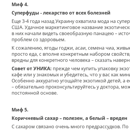
Миф 4.
Суперфуды - лекарство от всех болезней
Еще 3-4 года назад Украину охватила мода на супе
США. Удачное маркетинговое название экзотически
в них начали видеть своеобразную панацею – исто
проблем со здоровьем.
К сожалению, ягоды годжи, асаи, семена чиа, живые
просто еда, с вполне конкретным набором свойств
вредны для конкретного человека – сказать наверн
Совет от УНИКА:
прежде чем купить упаковку экзот
кафе или у знакомых и убедитесь, что у вас как ми
Особенно аккуратно угощайте экзотикой детей, а е
– обязательно проконсультируйтесь у доктора, мож
постоянной основе.
Миф 5.
Коричневый сахар – полезен, а белый – вреден
С сахаром связано очень много предрассудков. По