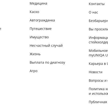
Медицина
Контакты
Каско
О нас
Автогражданка
Безбарьер
е
Путешествие
Вы просили
Имущество
Информаци
стейкхолде
Несчастный случай
Мобильное
Жизнь
myUNIQA U
Выплата по диагнозу
Карьера в
Агро
Новости
Вопросы и 
Политика 
и использо
Публичная