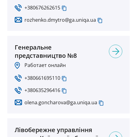
+380676262615
rozhenko.dmytro@ga.uniqa.ua
Генеральне
представництво №8
Работает онлайн
+380661695110
+380635296416
olena.goncharova@ga.uniqa.ua
Лівобережне управління