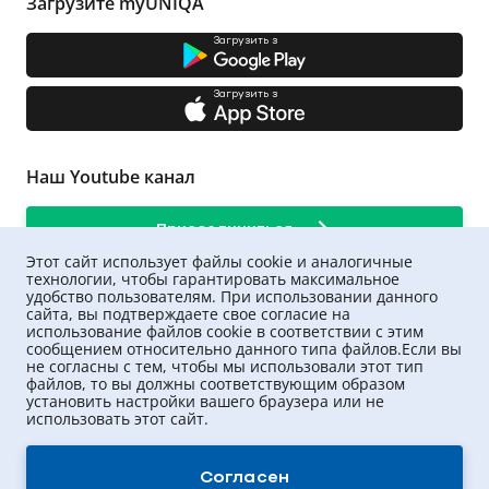
Загрузите myUNIQA
Загрузить з
Загрузить з
Наш Youtube канал
Присоединиться
Этот сайт использует файлы cookie и аналогичные
технологии, чтобы гарантировать максимальное
удобство пользователям. При использовании данного
сайта, вы подтверждаете свое согласие на
использование файлов cookie в соответствии с этим
сообщением относительно данного типа файлов.Если вы
не согласны с тем, чтобы мы использовали этот тип
файлов, то вы должны соответствующим образом
установить настройки вашего браузера или не
использовать этот сайт.
UNIQA ©
2026
.
Все права защищены
Согласен