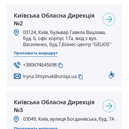
Київська Обласна Дирекція
№2
03124, Київ, бульвар Гавела Вацлава,
буд. 6, офіс корпус 17а. вхід з вул.
Василенко, буд.7,Бізнес-центр "GELIOS"
Проложить маршрут
+380674645698
Iryna.Shtymak@uniqa.ua
Київська Обласна Дирекція
№3
03049, Київ, вулиця Богданівська, буд. 7А
Проложить маршрут