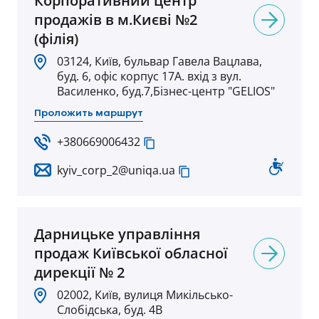
Корпоративний центр
продажів в м.Києві №2
(філія)
03124, Київ, бульвар Гавела Вацлава,
буд. 6, офіс корпус 17А. вхід з вул.
Василенко, буд.7,Бізнес-центр "GELIOS"
Проложить маршрут
+380669006432
kyiv_corp_2@uniqa.ua
Дарницьке управління
продаж Київської обласної
дирекції № 2
02002, Київ, вулиця Микільсько-
Слобідська, буд. 4В