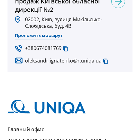
продаж Київської обласної
дирекції №2
02002, Київ, вулиця Микільсько-
Слобідська, буд. 4В
Проложить маршрут
+380674081769
oleksandr.ignatenko@r.uniqa.ua
Главный офис