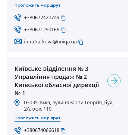
Проложить маршрут
+380672420749
+380671290165
inna.katkova@uniqa.ua
Київське вiддiлення № 3
Управлiння продаж № 2
Київської обласної дирекцiї
№ 1
03035, Київ, вулиця Кірпи Георгія, буд.
2А, офіс 110
Проложить маршрут
+380674066618