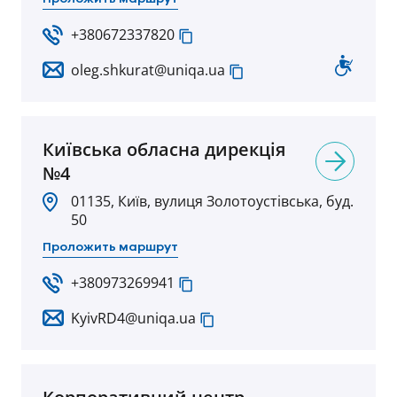
+380672337820
oleg.shkurat@uniqa.ua
Київська обласна дирекція
№4
01135, Київ, вулиця Золотоустівська, буд.
50
Проложить маршрут
+380973269941
KyivRD4@uniqa.ua