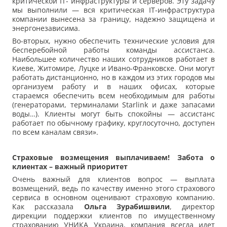
критической IT- инфраструктуры и серверов. Эту задачу
мы выполнили — вся критическая IT-инфраструктура
компании вынесена за границу, надежно защищена и
энергонезависима.
Во-вторых, нужно обеспечить технические условия для
бесперебойной работы команды ассистанса.
Наибольшее количество наших сотрудников работает в
Киеве, Житомире, Луцке и Ивано-Франковске. Они могут
работать дистанционно, но в каждом из этих городов мы
организуем работу и в наших офисах, которые
стараемся обеспечить всем необходимым для работы
(генераторами, терминалами Starlink и даже запасами
воды…). Клиенты могут быть спокойны — ассистанс
работает по обычному графику, круглосуточно, доступен
по всем каналам связи».
Страховые возмещения выплачиваем! Забота о
клиентах – важный приоритет
Очень важный для клиентов вопрос — выплата
возмещений, ведь по качеству именно этого страхового
сервиса в основном оценивают страховую компанию.
Как рассказала
Ольга Зурабишвили
, директор
дирекции поддержки клиентов по имущественному
страхованию УНИКА Украина, компания всегда идет