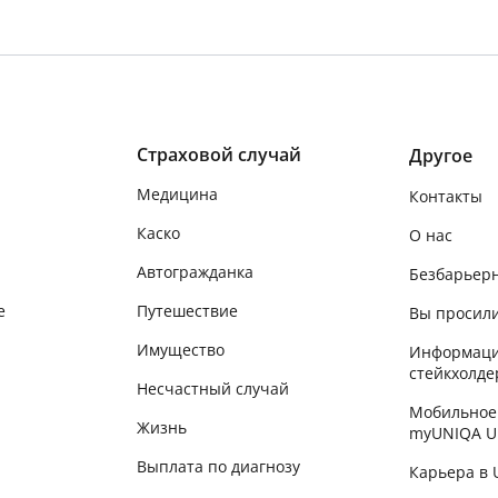
Страховой случай
Другое
Медицина
Контакты
Каско
О нас
Автогражданка
Безбарьер
е
Путешествие
Вы просили
Имущество
Информаци
стейкхолде
Несчастный случай
Мобильное
Жизнь
myUNIQA U
Выплата по диагнозу
Карьера в