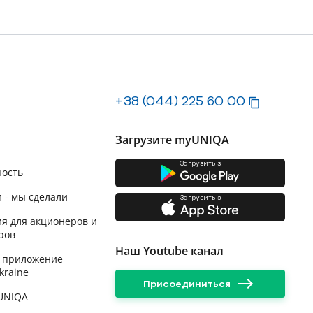
+38 (044) 225 60 00
Загрузите myUNIQA
Загрузить з
ность
 - мы сделали
Загрузить з
я для акционеров и
ров
Наш Youtube канал
 приложение
kraine
Присоединиться
 UNIQA