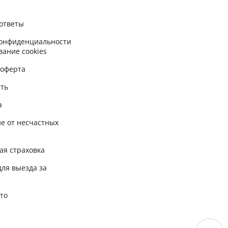
ответы
конфиденциальности
вание cookies
 оферта
сть
а
е от несчастных
ая страховка
для выезда за
вто