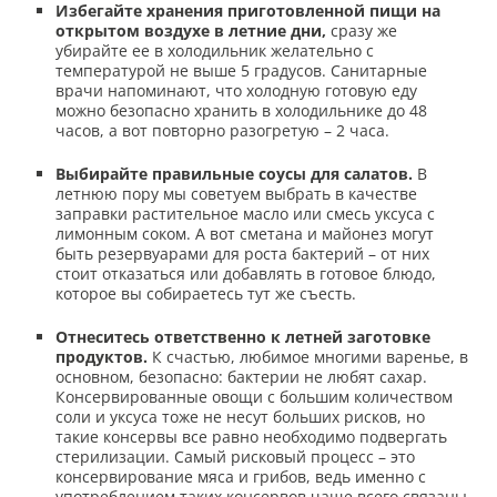
Избегайте хранения приготовленной пищи на
открытом воздухе в летние дни,
сразу же
убирайте ее в холодильник желательно с
температурой не выше 5 градусов. Санитарные
врачи напоминают, что холодную готовую еду
можно безопасно хранить в холодильнике до 48
часов, а вот повторно разогретую – 2 часа.
Выбирайте правильные соусы для салатов.
В
летнюю пору мы советуем выбрать в качестве
заправки растительное масло или смесь уксуса с
лимонным соком. А вот сметана и майонез могут
быть резервуарами для роста бактерий – от них
стоит отказаться или добавлять в готовое блюдо,
которое вы собираетесь тут же съесть.
Отнеситесь ответственно к летней заготовке
продуктов.
К счастью, любимое многими варенье, в
основном, безопасно: бактерии не любят сахар.
Консервированные овощи с большим количеством
соли и уксуса тоже не несут больших рисков, но
такие консервы все равно необходимо подвергать
стерилизации. Самый рисковый процесс – это
консервирование мяса и грибов, ведь именно с
употреблением таких консервов чаще всего связаны