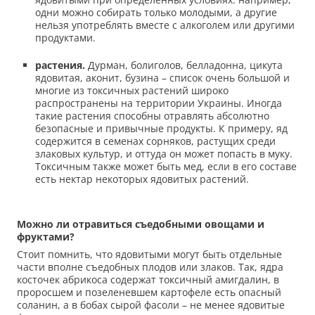
одни можно собирать только молодыми, а другие
нельзя употреблять вместе с алкоголем или другими
продуктами.
растения.
Дурман, болиголов, белладонна, цикута
ядовитая, аконит, бузина – список очень большой и
многие из токсичных растений широко
распространены на территории Украины. Иногда
такие растения способны отравлять абсолютно
безопасные и привычные продукты. К примеру, яд
содержится в семенах сорняков, растущих среди
злаковых культур, и оттуда он может попасть в муку.
Токсичным также может быть мед, если в его составе
есть нектар некоторых ядовитых растений.
Можно ли отравиться съедобными овощами и
фруктами?
Стоит помнить, что ядовитыми могут быть отдельные
части вполне съедобных плодов или злаков. Так, ядра
косточек абрикоса содержат токсичный амигдалин, в
проросшем и позеленевшем картофеле есть опасный
соланин, а в бобах сырой фасоли – не менее ядовитые