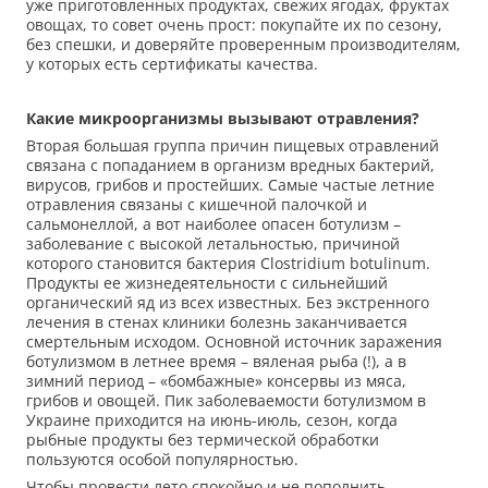
уже приготовленных продуктах, свежих ягодах, фруктах
овощах, то совет очень прост: покупайте их по сезону,
без спешки, и доверяйте проверенным производителям,
у которых есть сертификаты качества.
Какие микроорганизмы вызывают отравления?
Вторая большая группа причин пищевых отравлений
связана с попаданием в организм вредных бактерий,
вирусов, грибов и простейших. Самые частые летние
отравления связаны с кишечной палочкой и
сальмонеллой, а вот наиболее опасен ботулизм –
заболевание с высокой летальностью, причиной
которого становится бактерия Clostridium botulinum.
Продукты ее жизнедеятельности с сильнейший
органический яд из всех известных. Без экстренного
лечения в стенах клиники болезнь заканчивается
смертельным исходом. Основной источник заражения
ботулизмом в летнее время – вяленая рыба (!), а в
зимний период – «бомбажные» консервы из мяса,
грибов и овощей. Пик заболеваемости ботулизмом в
Украине приходится на июнь-июль, сезон, когда
рыбные продукты без термической обработки
пользуются особой популярностью.
Чтобы провести лето спокойно и не пополнить