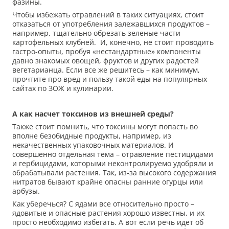
фазины.
Чтобы избежать отравлений в таких ситуациях, стоит
отказаться от употребления залежавшихся продуктов –
например, тщательно обрезать зеленые части
картофельных клубней. И, конечно, не стоит проводить
гастро-опыты, пробуя «нестандартные» компоненты
давно знакомых овощей, фруктов и других радостей
вегетарианца. Если все же решитесь – как минимум,
прочтите про вред и пользу такой еды на популярных
сайтах по ЗОЖ и кулинарии.
А как насчет токсинов из внешней среды?
Также стоит помнить, что токсины могут попасть во
вполне безобидные продукты, например, из
некачественных упаковочных материалов. И
совершенно отдельная тема – отравление пестицидами
и гербицидами, которыми неконтролируемо удобряли и
обрабатывали растения. Так, из-за высокого содержания
нитратов бывают крайне опасны ранние огурцы или
арбузы.
Как уберечься? С ядами все относительно просто –
ядовитые и опасные растения хорошо известны, и их
просто необходимо избегать. А вот если речь идет об