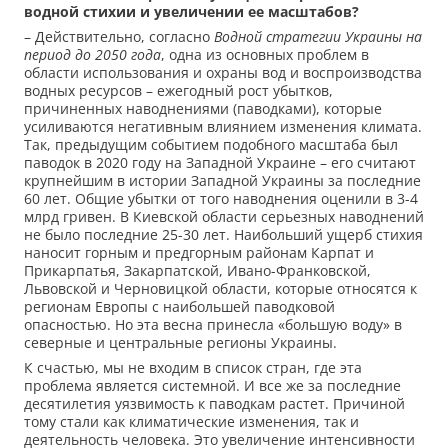
водной стихии и увеличении ее масштабов?
– Действительно, согласно
Водной стратегии Украины на
период до 2050 года
, одна из основных проблем в
области использования и охраны вод и воспроизводства
водных ресурсов – ежегодный рост убытков,
причиненных наводнениями (паводками), которые
усиливаются негативным влиянием изменения климата.
Так, предыдущим событием подобного масштаба был
паводок в 2020 году на Западной Украине – его считают
крупнейшим в истории Западной Украины за последние
60 лет. Общие убытки от того наводнения оценили в 3-4
млрд гривен. В Киевской области серьезных наводнений
не было последние 25-30 лет. Наибольший ущерб стихия
наносит горным и предгорным районам Карпат и
Прикарпатья, Закарпатской, Ивано-Франковской,
Львовской и Черновицкой области, которые относятся к
регионам Европы с наибольшей паводковой
опасностью. Но эта весна принесла «большую воду» в
северные и центральные регионы Украины.
К счастью, мы не входим в список стран, где эта
проблема является системной. И все же за последние
десятилетия уязвимость к паводкам растет. Причиной
тому стали как климатические изменения, так и
деятельность человека. Это увеличение интенсивности