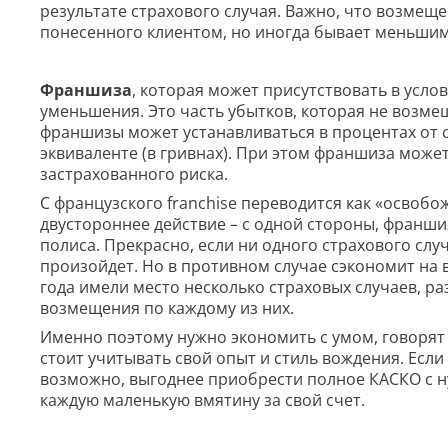
результате страхового случая. Важно, что возме
понесенного клиентом, но иногда бывает меньшим
Франшиза
, которая может присутствовать в усло
уменьшения. Это часть убытков, которая не возме
франшизы может устанавливаться в процентах от
эквиваленте (в гривнах). При этом франшиза може
застрахованного риска.
С французского franchise переводится как «освобо
двустороннее действие – с одной стороны, франши
полиса. Прекрасно, если ни одного страхового слу
произойдет. Но в противном случае сэкономит на 
года имели место несколько страховых случаев, 
возмещения по каждому из них.
Именно поэтому нужно экономить с умом, говорят
стоит учитывать свой опыт и стиль вождения. Есл
возможно, выгоднее приобрести полное КАСКО с н
каждую маленькую вмятину за свой счет.