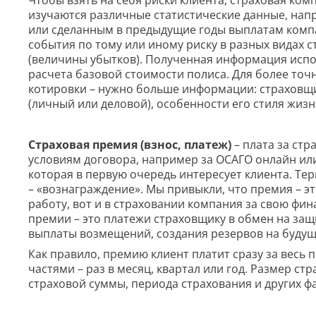
изучаются различные статистические данные, на
или сделанным в предыдущие годы выплатам компа
события по тому или иному риску в разных видах с
(величины убытков). Полученная информация испо
расчета базовой стоимости полиса. Для более точ
котировки – нужно больше информации: страховщ
(личный или деловой), особенности его стиля жизн
Страховая премия (взнос, платеж)
– плата за стр
условиям договора, например за ОСАГО онлайн или
которая в первую очередь интересует клиента. Те
– «вознаграждение». Мы привыкли, что премия – э
работу, вот и в страховании компания за свою фин
премии – это платежи страховщику в обмен на защ
выплаты возмещений, создания резервов на будущ
Как правило, премию клиент платит сразу за весь 
частями – раз в месяц, квартал или год. Размер ст
страховой суммы, периода страхования и других ф