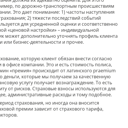
пример, по дорожно-транспортным происшествиям
нии. Это дает понимание: 1) частоты наступления
трахования; 2) тяжести последствий событий
льзуется для усредненной оценки и соответственно
ной «ценовой настройки» – индивидуальной
ик может дополнительно уточнять профиль клиента
и или бизнес-деятельности и прочее.
ахование, которую клиент обязан внести согласно
 в офисе компании. Это и есть стоимость полиса,
рмин «премия» происходит от латинского praemium
то деньги, которые мы получаем за качественную
ансовую услугу получает вознаграждение. То есть
иту от рисков. Страховые взносы используются для
ее, административные расходы и тому подобное.
период страхования, но иногда она вносится
раховой премии зависит от страхового тарифа,
акторов.