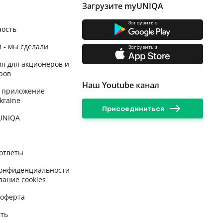
Загрузите myUNIQA
Загрузить з
ность
 - мы сделали
Загрузить з
я для акционеров и
ров
Наш Youtube канал
 приложение
kraine
Присоединиться
 UNIQA
ответы
конфиденциальности
вание cookies
 оферта
сть