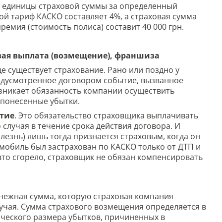
 с единицы страховой суммы за определенный
вой тариф КАСКО составляет 4%, а страховая сумма
премия (стоимость полиса) составит 40 000 грн.
овая выплата (возмещение), франшиза
е существует страхование. Рано или поздно у
едусмотренное договором событие, вызванное
озникает обязанность компании осуществить
 понесенные убытки.
ытие
. Это обязательство страховщика выплачивать
случая в течение срока действия договора. И
лезнь) лишь тогда признается страховым, когда он
мобиль был застрахован по КАСКО только от ДТП и
 авто сгорело, страховщик не обязан компенсировать
нежная сумма, которую страховая компания
учая. Сумма страхового возмещения определяется в
ического размера убытков, причиненных в