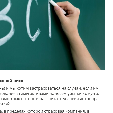
аховой риск
знь) и мы хотим застраховаться на случай, если им
зования этими активами нанесем убытки кому-то.
возможных потерь и рассчитать условия договора
уются?
, в пределах которой страховая компания, в