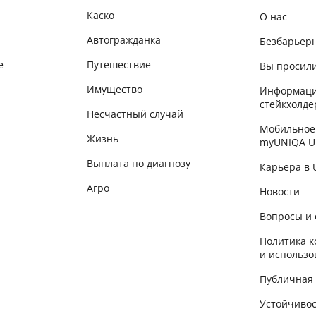
Каско
О нас
Автогражданка
Безбарьер
е
Путешествие
Вы просили
Имущество
Информаци
стейкхолде
Несчастный случай
Мобильное
Жизнь
myUNIQA U
Выплата по диагнозу
Карьера в
Агро
Новости
Вопросы и 
Политика 
и использо
Публичная
Устойчиво