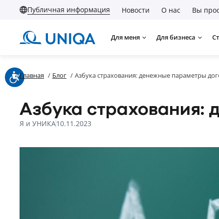
Публичная информация
Новости
О нас
Вы прос
Для меня
Для бизнеса
С
Главная
/
Блог
/
Азбука страхования: денежные параметры до
Азбука страхования:
Я и УНИКА
10.11.2023