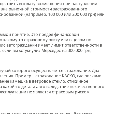
существить выплату возмещения при наступлении
равна рыночной стоимости застрахованного
сированной (например, 100 000 или 200 000 грн) или
уммой понятие. Это предел финансовой
о какому-то страховому риску или в целом по
лис автогражданки имеет лимит ответственности в
 если вы «стукнули» Мерседес на 300 000 грн,
лучай которого осуществляется страхование. Два
пления. Пример – страхование КАСКО, где рисками
ание камешка в ветровое стекло, стихийное
а какой-то детали авто вследствие некачественного
эксплуатации не является страховым риском.
пания должна их адекватно оценить. Для этого