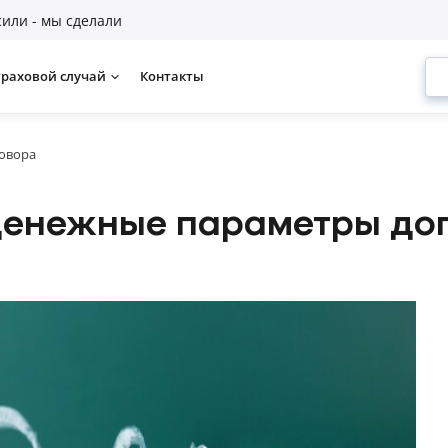
или - мы сделали
траховой случай
Контакты
говора
 денежные параметры до