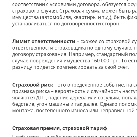
соответствии с условиями договора, обязуется о
страхового случая. Страховая сумма может быть 
имущества (автомобиля, квартиры и т.д.), быть фик
устанавливаться по договоренности сторон.
Лимит ответственности
– схожее со страховой с
ответственности страховщика по одному случаю, п
договору страхования. Например, стандартный по
случае повреждения имущества 160 000 грн. То есть
разницу придется компенсировать за свой счет.
Страховой риск
– это определенное событие, на с
признака риска – вероятность и случайность насту
являются ДТП, падение дерева или сосульки, попад
бедствие, угон машины и так далее. Однако поломк
монтажа, постепенного износа или неправильной 
Страховая премия, страховой тариф
Чтобы взять на себя риски клиента, страховая ком