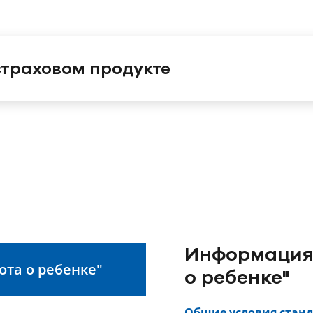
траховом продукте
Информация 
ота о ребенке"
о ребенке"
Общие условия станд