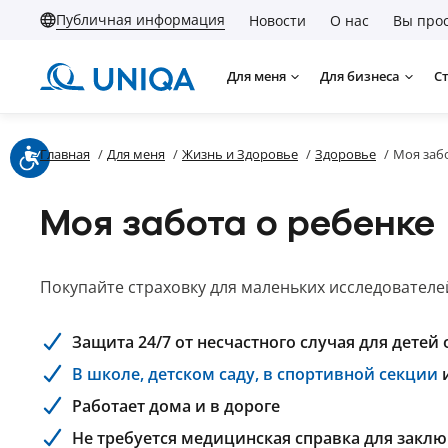
Публичная информация
Новости
О нас
Вы прос
Для меня
Для бизнеса
С
Главная
/
Для меня
/
Жизнь и Здоровье
/
Здоровье
/
Моя заб
Моя забота о ребенке
Покупайте страховку для маленьких исследователей
Защита 24/7 от несчастного случая для детей о
В школе, детском саду, в спортивной секции
и
Работает дома и в дороге
Не требуется медицинская справка для закл