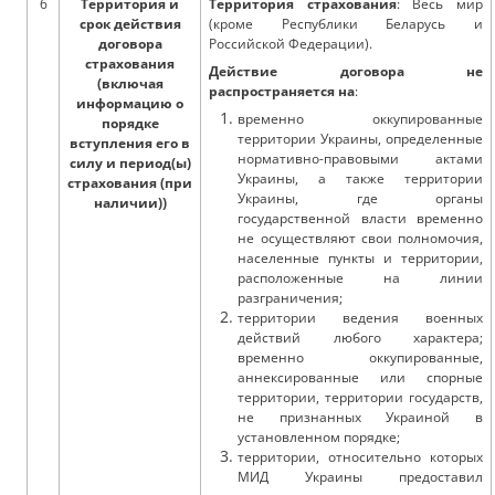
6
Территория и
Территория страхования
: Весь мир
срок действия
(кроме Республики Беларусь и
договора
Российской Федерации).
страхования
Действие договора не
(включая
распространяется на
:
информацию о
временно оккупированные
порядке
территории Украины, определенные
вступления его в
нормативно-правовыми актами
силу и период(ы)
Украины, а также территории
страхования (при
Украины, где органы
наличии))
государственной власти временно
не осуществляют свои полномочия,
населенные пункты и территории,
расположенные на линии
разграничения;
территории ведения военных
действий любого характера;
временно оккупированные,
аннексированные или спорные
территории, территории государств,
не признанных Украиной в
установленном порядке;
территории, относительно которых
МИД Украины предоставил