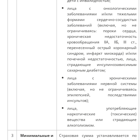
дети с инвалидностью;
лица с онкологическими
заболеваниями и/или тяжелыми
формами сердечно-сосудистых
заболеваний (включая, но не
ограничиваясь: пороки сердца,
хроническая недостаточность
кровообращения IIА, IIБ, III ст.,
перенесенный острый коронарный
синдром, инфаркт миокарда) и/или
почечной недостаточностью, лица,
страдающие инсулинозависимым
сахарным диабетом;
лица с хроническими
заболеваниями нервной системы
(включая, но не ограничиваясь
эпилепсией, последствиями
инсультов);
лица, употребляющие
наркотические (токсические)
вещества или страдающие
алкоголизмом.
3
Минимальные и
Страховая сумма устанавливается по