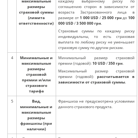
максимальные
каждому выбранному риску по
размеры
соглашению сторон в зависимости от
страховой суммы
возраста Застрахованного лица в
(лимита
размере от
1 000 USD
/
25 000 грн
до
100
ответственности)
000 USD
/
3 500 000 грн
.
Страховые суммы по каждому риску
индивидуальны, то есть страховая
выплата по любому риску не уменьшает
страховую сумму по другим рискам.
4
Минимальные и
Минимальный размер страховой
максимальные
премии (годовой):
10 USD
/
350 грн
.
размеры
Максимальный размер страховой
страховой
премии (годовой):
рассчитывается в
премии и/или
зависимости от страховой суммы
.
страхового
тарифа
5
Вид,
Франшиза не предусмотрена условиями
минимальные и
данного страхового продукта.
максимальные
размеры
франшизы (при
наличии)