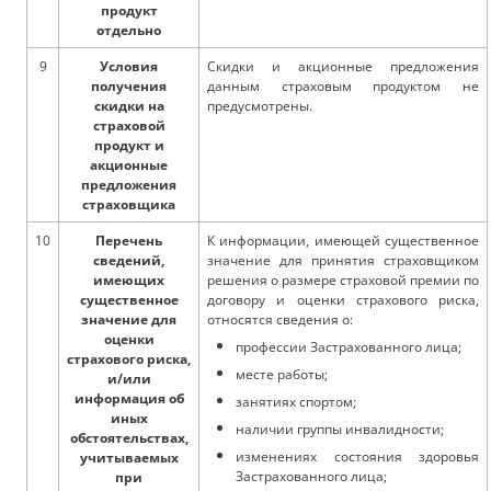
продукт
отдельно
9
Условия
Скидки и акционные предложения
получения
данным страховым продуктом не
скидки на
предусмотрены.
страховой
продукт и
акционные
предложения
страховщика
10
Перечень
К информации, имеющей существенное
сведений,
значение для принятия страховщиком
имеющих
решения о размере страховой премии по
существенное
договору и оценки страхового риска,
значение для
относятся сведения о:
оценки
профессии Застрахованного лица;
страхового риска,
месте работы;
и/или
информация об
занятиях спортом;
иных
наличии группы инвалидности;
обстоятельствах,
изменениях состояния здоровья
учитываемых
Застрахованного лица;
при