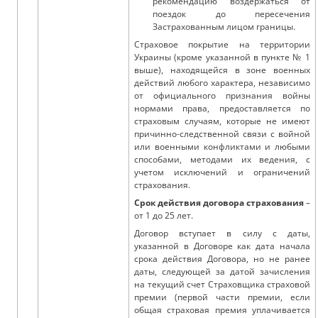
рекомендацию воздержаться от
поездок до пересечения
Застрахованным лицом границы.
Страховое покрытие на территории
Украины (кроме указанной в пункте № 1
выше), находящейся в зоне военных
действий любого характера, независимо
от официального признания войны
нормами права, предоставляется по
страховым случаям, которые не имеют
причинно-следственной связи с войной
или военными конфликтами и любыми
способами, методами их ведения, с
учетом исключений и ограничений
страхования.
Срок действия договора страхования
–
от 1 до 25 лет.
Договор вступает в силу с даты,
указанной в Договоре как дата начала
срока действия Договора, но не ранее
даты, следующей за датой зачисления
на текущий счет Страховщика страховой
премии (первой части премии, если
общая страховая премия уплачивается