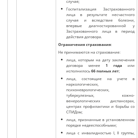
случая;
Госпитализация Застрахованного
лица в результате несчастного
случая и вследствие болезни,
впервые диагностированной у
Застрахованного лица в период
действия договора.
Ограничения страхования
:
Не принимаются на страхование:
лица, которым на дату заключения
договора менее
1 года
или
исполнилось
66 полных лет
;
лица, состоящие на учете в
наркологических,
психоневрологических,
туберкулезных, кожно-
венерологических диспансерах,
центрах профилактики и борьбы со
СПИДом;
лица, признанные в установленном
порядке недееспособными;
лица с инвалидностью I, II группы,