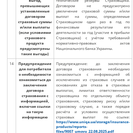
выгод,
технические резервы Страховщика.
превышающих
Договором не предусмотрено
установленные
увеличение страховой суммы и/или
договором
выплат на суммы, определяемые
страховые суммы
Страховщиком один раз в год по
и/или выплаты
финансовым результатам его
(если условиями
деятельности за год (участие в прибыли
страхового
Страховщика) с учётом требований
продукта
нормативно-правовых актов
предусмотрены
Национального банка Украины.
такие выгоды)
14
Предупреждение
Предупреждение: до заключения
для потребителя
договора страхования необходимо
о необходимости
ознакомиться с информацией об
ознакомиться до
исключениях из страховых случаев и
заключения
основаниях для отказа в страховых
договора
выплатах, лимитах ответственности
страхования с
страховщика по отдельному объекту
информацией,
страхования, страховому риску и/или
включая ссылки
страховому случаю, а также порядке
на такую
расчёта и условиях осуществления
информацию
страховых выплат по ссылке:
https://www.uniqa.ua/storage/insurance-
products/reports-
files/9007_umovy_22.08.2025.pdf