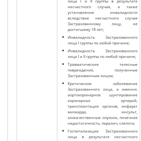
лица I и II группы в результате
несчастного случая, а также
установление инвалидности
вследствие несчастного случая
Застрахованному лицу, не
достигшему 18 лет;
Инвалидность Застрахованного
лица I группы по любой причине;
Инвалидность Застрахованного
лица I и II группы по любой причине;
Травматические телесные
повреждения, полученные
Застрахованным лицом;
Критическое заболевание
Застрахованного лица, а именно:
аортокоронарное шунтирование
коронарных артерий,
трансплантация органов, инфаркт
миокарда, инсульт,
злокачественные опухоли, почечная
недостаточность, паралич, слепота;
Госпитализация Застрахованного
лица в результате несчастного