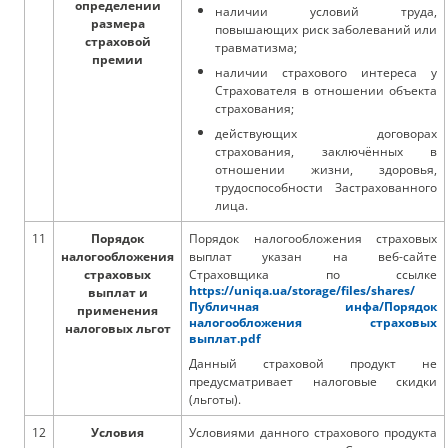
определении
наличии условий труда,
размера
повышающих риск заболеваний или
страховой
травматизма;
премии
наличии страхового интереса у
Страхователя в отношении объекта
страхования;
действующих договорах
страхования, заключённых в
отношении жизни, здоровья,
трудоспособности Застрахованного
лица.
11
Порядок
Порядок налогообложения страховых
налогообложения
выплат указан на веб-сайте
страховых
Страховщика по ссылке
https://uniqa.ua/storage/files/shares/
выплат и
Публичная инфа/Порядок
применения
налогообложения страховых
налоговых льгот
выплат.pdf
Данный страховой продукт не
предусматривает налоговые скидки
(льготы).
12
Условия
Условиями данного страхового продукта