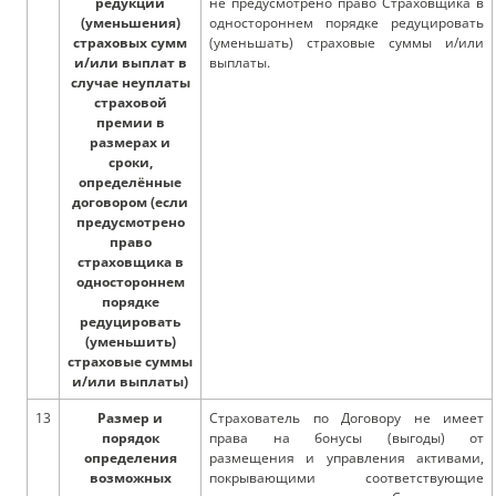
редукции
не предусмотрено право Страховщика в
(уменьшения)
одностороннем порядке редуцировать
страховых сумм
(уменьшать) страховые суммы и/или
и/или выплат в
выплаты.
случае неуплаты
страховой
премии в
размерах и
сроки,
определённые
договором (если
предусмотрено
право
страховщика в
одностороннем
порядке
редуцировать
(уменьшить)
страховые суммы
и/или выплаты)
13
Размер и
Страхователь по Договору не имеет
порядок
права на бонусы (выгоды) от
определения
размещения и управления активами,
возможных
покрывающими соответствующие