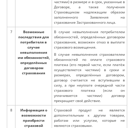
частями) в размере и в срок, указанные в
Договоре, а также получения
Страховщиком надлежащим образом
заполненного Заявления на
страхование Застрахованного лица.
7
Возможные
В случае невыполнения потребителем
последствия для
обязанностей, определённых договором
потребителя в
страхования, возможен отказ в выплате
случае
страхового возмещения.
невыполнения
В случае невыполнения страхователем
им обязанностей,
обязанностей по оплате страхового
определённых
платежа (его первой части, если платёж
договором
осуществляется частями) в сроки и
страхования
размерах, определённых договором,
договор считается не вступившим в
силу, а при неуплате очередной части
страхового платежа (если он
уплачивается частями) договор
прекращает своё действие.
8
Информация о
Страховой продукт не является
возможности
дополнительным к другим товарам,
приобрести
работам или услугам, которые не
страховой
являются страховыми.