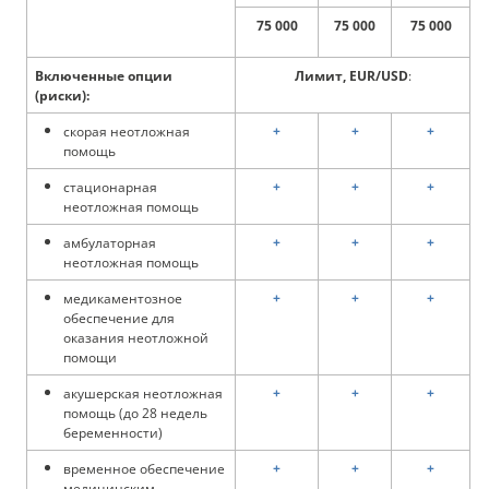
75 000
75 000
75 000
Включенные опции
Лимит, EUR/USD
:
(риски):
скорая неотложная
+
+
+
помощь
стационарная
+
+
+
неотложная помощь
амбулаторная
+
+
+
неотложная помощь
медикаментозное
+
+
+
обеспечение для
оказания неотложной
помощи
акушерская неотложная
+
+
+
помощь (до 28 недель
беременности)
временное обеспечение
+
+
+
медицинским