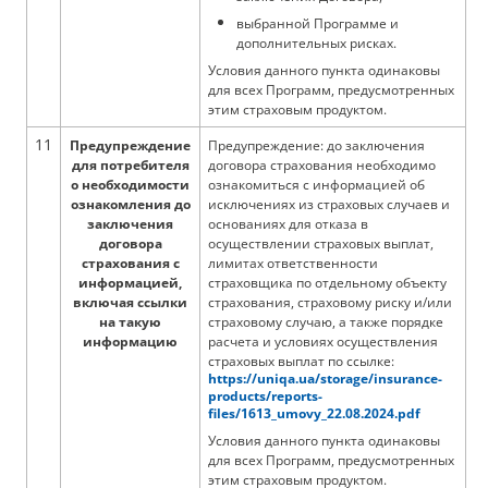
выбранной Программе и
дополнительных рисках.
Условия данного пункта одинаковы
для всех Программ, предусмотренных
этим страховым продуктом.
11
Предупреждение
Предупреждение: до заключения
для потребителя
договора страхования необходимо
о необходимости
ознакомиться с информацией об
ознакомления до
исключениях из страховых случаев и
заключения
основаниях для отказа в
договора
осуществлении страховых выплат,
страхования с
лимитах ответственности
информацией,
страховщика по отдельному объекту
включая ссылки
страхования, страховому риску и/или
на такую
страховому случаю, а также порядке
информацию
расчета и условиях осуществления
страховых выплат по ссылке:
https://uniqa.ua/storage/insurance-
products/reports-
files/1613_umovy_22.08.2024.pdf
Условия данного пункта одинаковы
для всех Программ, предусмотренных
этим страховым продуктом.