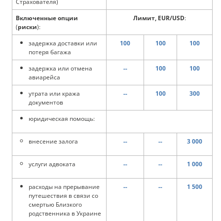
Страхователя)
Включенные опции
Лимит, EUR/USD
:
(
риски
):
задержка доставки или
100
100
100
потеря багажа
задержка или отмена
--
100
100
авиарейса
утрата или кража
--
100
300
документов
юридическая помощь:
внесение залога
--
--
3 000
услуги адвоката
--
--
1 000
расходы на прерывание
--
--
1 500
путешествия в связи со
смертью Близкого
родственника в Украине