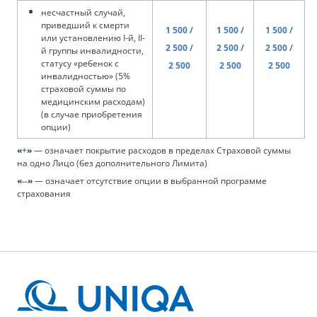
несчастный случай,
приведший к смерти
1 500 /
1 500 /
1 500 /
или установлению I-й, II-
2 500 /
2 500 /
2 500 /
й группы инвалидности,
статусу «ребенок с
2 500
2 500
2 500
инвалидностью» (5%
страховой суммы по
медицинским расходам)
(в случае приобретения
опции)
«
+
»
— означает покрытие расходов в пределах Страховой суммы
на одно Лицо (без дополнительного Лимита)
«
--
»
— означает отсутствие опции в выбранной программе
страхования