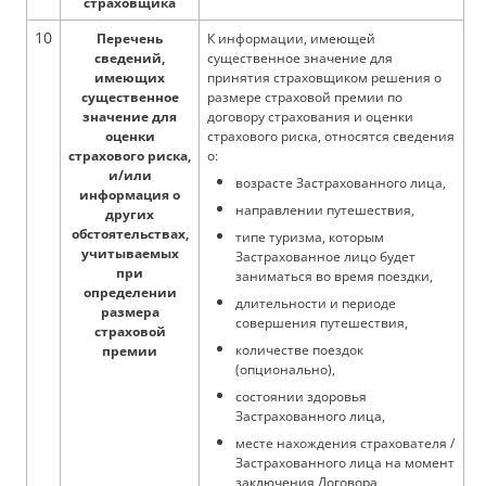
страховщика
10
Перечень
К информации, имеющей
сведений,
существенное значение для
имеющих
принятия страховщиком решения о
существенное
размере страховой премии по
значение для
договору страхования и оценки
оценки
страхового риска, относятся сведения
страхового риска,
о:
и/или
возрасте Застрахованного лица,
информация о
направлении путешествия,
других
обстоятельствах,
типе туризма, которым
учитываемых
Застрахованное лицо будет
при
заниматься во время поездки,
определении
длительности и периоде
размера
совершения путешествия,
страховой
количестве поездок
премии
(опционально),
состоянии здоровья
Застрахованного лица,
месте нахождения страхователя /
Застрахованного лица на момент
заключения Договора,