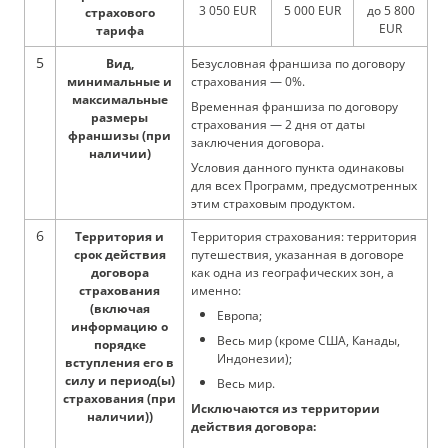
3 050 EUR
5 000 EUR
до 5 800
страхового
EUR
тарифа
5
Вид,
Безусловная франшиза по договору
минимальные и
страхования — 0%.
максимальные
Временная франшиза по договору
размеры
страхования — 2 дня от даты
франшизы (при
заключения договора.
наличии)
Условия данного пункта одинаковы
для всех Программ, предусмотренных
этим страховым продуктом.
6
Территория и
Территория страхования: территория
срок действия
путешествия, указанная в договоре
договора
как одна из географических зон, а
страхования
именно:
(включая
Европа;
информацию о
Весь мир (кроме США, Канады,
порядке
Индонезии);
вступления его в
силу и период(ы)
Весь мир.
страхования (при
Исключаются из территории
наличии))
действия договора: