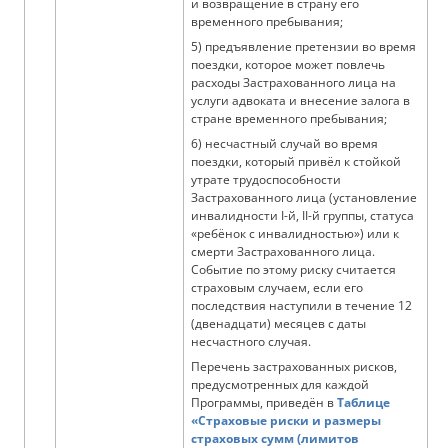
и возвращение в страну его
временного пребывания;
5) предъявление претензии во время
поездки, которое может повлечь
расходы Застрахованного лица на
услуги адвоката и внесение залога в
стране временного пребывания;
6) несчастный случай во время
поездки, который привёл к стойкой
утрате трудоспособности
Застрахованного лица (установление
инвалидности I-й, II-й группы, статуса
«ребёнок с инвалидностью») или к
смерти Застрахованного лица.
Событие по этому риску считается
страховым случаем, если его
последствия наступили в течение 12
(двенадцати) месяцев с даты
несчастного случая.
Перечень застрахованных рисков,
предусмотренных для каждой
Программы, приведён в
Таблице
«Страховые риски и размеры
страховых сумм (лимитов