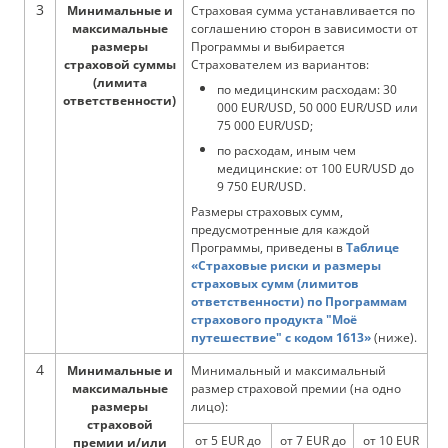
3
Минимальные и
Страховая сумма устанавливается по
максимальные
соглашению сторон в зависимости от
размеры
Программы и выбирается
страховой суммы
Страхователем из вариантов:
(лимита
по медицинским расходам: 30
ответственности)
000 EUR/USD, 50 000 EUR/USD или
75 000 EUR/USD;
по расходам, иным чем
медицинские: от 100 EUR/USD до
9 750 EUR/USD.
Размеры страховых сумм,
предусмотренные для каждой
Программы, приведены в
Таблице
«Страховые риски и размеры
страховых сумм (лимитов
ответственности) по Программам
страхового продукта "Моё
путешествие" с кодом 1613»
(ниже).
4
Минимальные и
Минимальный и максимальный
максимальные
размер страховой премии (на одно
размеры
лицо):
страховой
от 5 EUR до
от 7 EUR до
от 10 EUR
премии и/или