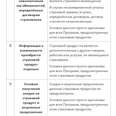
невыполнения
выплате страхового возмещения.
им обязанностей,
В случае несвоевременной уплаты
определённых
страховой премии, в сроки,
договором
определённые договором, договор
страхования
считается незаключённым.
Условия данного пункта одинаковы
для всех Программ, предусмотренных
этим страховым продуктом.
8
Информация о
Страховой продукт не является
возможности
дополнительным к другим товарам,
приобрести
работам или услугам, не являющимся
страховой
страховыми.
продукт
Условия данного пункта одинаковы
отдельно
для всех Программ, предусмотренных
этим страховым продуктом.
9
Условия
Скидки и акционные предложения
получения
данным страховым продуктом не
скидки на
предусмотрены.
страховой
Условия данного пункта одинаковы
продукт и
для всех Программ, предусмотренных
акционные
этим страховым продуктом.
предложения