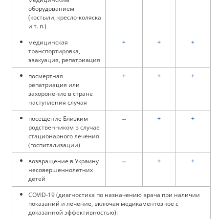
оборудованием
(костыли, кресло-коляска
и т. п.)
медицинская
+
+
+
транспортировка,
эвакуация, репатриация
посмертная
+
+
+
репатриация или
захоронение в стране
наступления случая
посещение Близким
--
+
+
родственником в случае
стационарного лечения
(госпитализации)
возвращение в Украину
--
+
+
несовершеннолетних
детей
COVID-19 (диагностика по назначению врача при наличии
показаний и лечение, включая медикаментозное с
доказанной эффективностью):