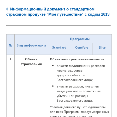
◊ Информационный документ о стандартном
страховом продукте "Моё путешествие" с кодом 1613
Программы
№
Вид информации
Standard
Comfort
Elite
1
Объект
Объектом страхования является:
страхования
в части медицинских расходов —
жизнь, здоровье,
трудоспособность
Застрахованного лица;
в части расходов, иных чем
медицинские — возможные
убытки или расходы
Застрахованного лица.
Условия данного пункта одинаковы
для всех Программ, предусмотренных
этим страховым продуктом.