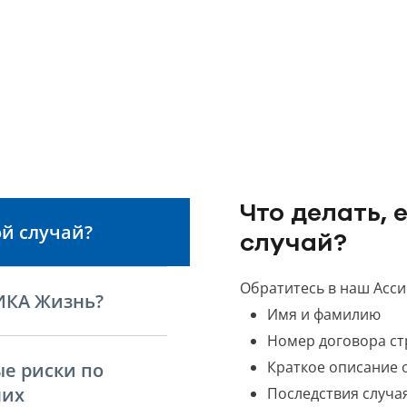
Что делать,
ой случай?
случай?
Обратитесь в наш Асс
ИКА Жизнь?
Имя и фамилию
Номер договора ст
Краткое описание 
ые риски по
них
Последствия случа