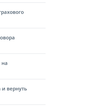
трахового
говора
 на
 и вернуть