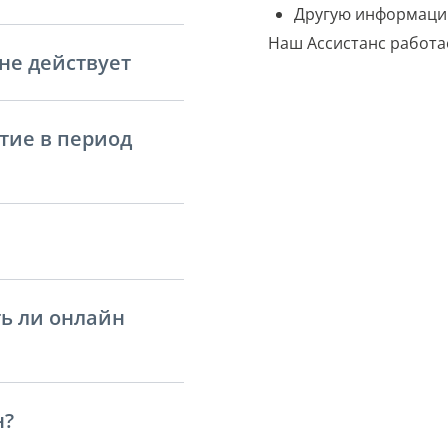
Другую информаци
Наш Ассистанс работае
не действует
тие в период
ть ли онлайн
н?