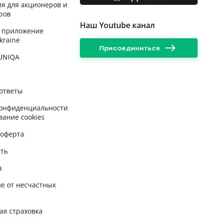
я для акционеров и
ров
Наш Youtube канал
 приложение
kraine
Присоединиться
 UNIQA
ответы
конфиденциальности
вание cookies
 оферта
сть
а
е от несчастных
ая страховка