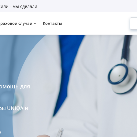
или - мы сделали
траховой случай
Контакты
помощь для
ры UNIQA и
в