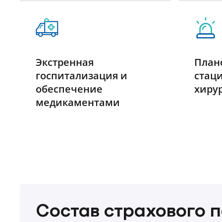
Экстренная
План
госпитализация и
стац
обеспечение
хиру
медикаментами
Состав страхового 