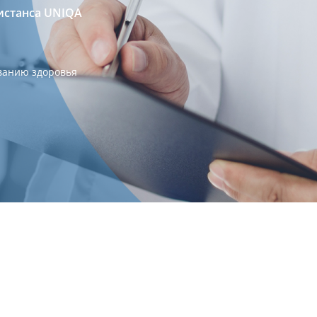
истанса UNIQA
ванию здоровья