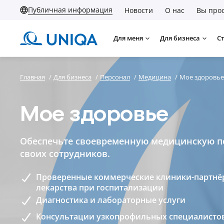
Публичная информация
Новости
О нас
Вы прос
Для меня
Для бизнеса
С
Главная
/
Для бизнеса
/
Персонал
/
Медицина
/
Мое здоровье
Мое здоровье
Обеспечьте своевременную медицинскую 
своих сотрудников.
Проверенные коммерческие клиники-партнё
лекарства при госпитализации
Диагностика и лабораторные услуги
Консультации узкопрофильных специалисто