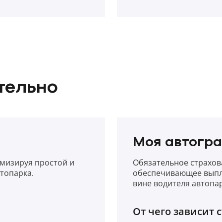
тельно
Моя автогр
имизируя простой и
Обязательное страхов
топарка.
обеспечивающее выпл
вине водителя автопар
От чего зависит 