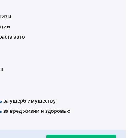
шизы
ации
раста авто
ен
ь
за ущерб имуществу
ь
за вред жизни и здоровью