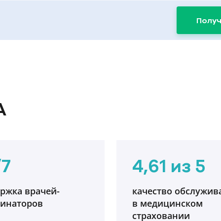
Получ
A
/7
4,61 из 5
ржка врачей-
качество обслужив
динаторов
в медицинском
страховании