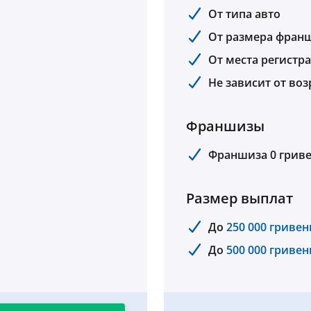
От типа авто
От размера фран
От места регистр
Не зависит от воз
Франшизы
Франшиза 0 грив
Размер выплат
До
250 000 гривен
До
500 000 гривен