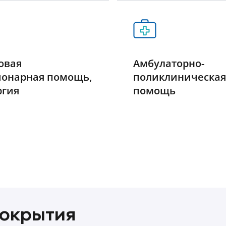
овая
Амбулаторно-
ионарная помощь,
поликлиническая
ргия
помощь
покрытия